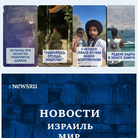
ИСПАНЕЦ ЗРЯ
НАПАЛ НА
РЕЗЕРВИСТА
ЦАХАЛА