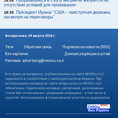
Прорвавшиеся в Сеуту мигранты жалуются на
19:09
отсутствие условий для проживания
Президент Ирана: "США – преступная держава,
18:35
несмотря на переговоры"
Воскресенье, 09 августа 2026 г.
Теги
Обратная связь
Подписка на новости (RSS)
Без картинок
Данные редакции и устав
Реклама:
advertising@newsru.co.il
Все права на материалы, опубликованные на сайте NEWSru.co.il ,
охраняются в соответствии с законодательством Израиля. При
использовании материалов сайта гиперссылка на NEWSru.co.il
обязательна. Перепечатка интервью, репортажей, эксклюзивных
статей без согласования с редакцией запрещена – в том числе в
соцсетях. Использование фотоматериалов агентств не разрешается.