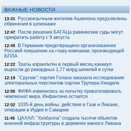
ВАЖНЫЕ НОВОСТИ
Русскоязычным жителям Ашкелона предъявлены
13:31
обвинения в шпионаже
После решения БАГАЦа раввинские суды могут
12:47
прекратить работу с 9 августа
В Германии предотвращено организованное
12:45
Россией покушение на главу компании, производящей
БПЛА
Траты израильтян в первый месяц каникул
12:22
выросли до рекордных 1,77 млрд шекелей в сутки
"Сругим": партия Голана заказала исследование
12:19
электоральных перспектив партии Трупера-Хенделя
ФИФА извинилась за попытку приватизировать
12:06
чемпионат мира. Инфантино остается
1035-й день войны: действия в Газе и Ливане,
12:02
операции в Иудее и Самарии
ЦАХАЛ: "Хизбалла" создала тысячи объектов
11:45
военной инфраструктуры в деревнях южного Ливана