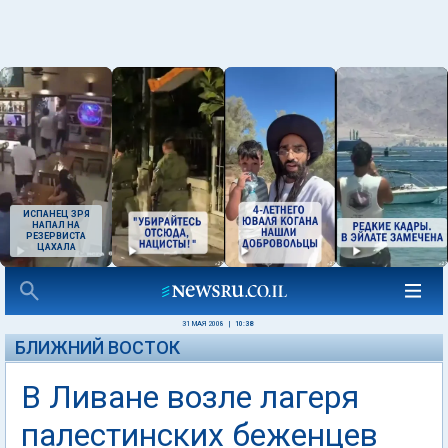
ИСПАНЕЦ ЗРЯ
НАПАЛ НА
РЕЗЕРВИСТА
ЦАХАЛА
31 МАЯ 2008
|
10:38
БЛИЖНИЙ ВОСТОК
В Ливане возле лагеря
палестинских беженцев