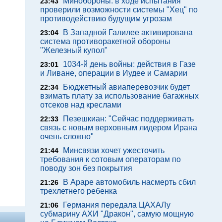
Минобороны: в ходе испытания
23:43
проверили возможности системы "Хец" по
противодействию будущим угрозам
В Западной Галилее активирована
23:04
система противоракетной обороны
"Железный купол"
1034-й день войны: действия в Газе
23:01
и Ливане, операции в Иудее и Самарии
Бюджетный авиаперевозчик будет
22:34
взимать плату за использование багажных
отсеков над креслами
Пезешкиан: "Сейчас поддерживать
22:33
связь с новым верховным лидером Ирана
очень сложно"
Минсвязи хочет ужесточить
21:44
требования к сотовым операторам по
поводу зон без покрытия
В Араре автомобиль насмерть сбил
21:26
трехлетнего ребенка
Германия передала ЦАХАЛу
21:06
субмарину АХИ "Дракон", самую мощную