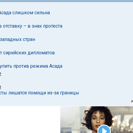
 Асада слишком сильна
 отставку – в знак протеста
 западных стран
ют сирийских дипломатов
тупить против режима Асада
2
2
ристы лишатся помощи из-за границы