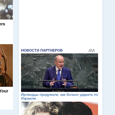
ers
 Your