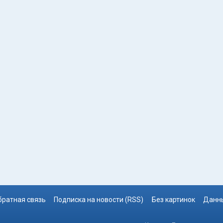
братная связь
Подписка на новости (RSS)
Без картинок
Данны