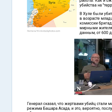
работы. Как и о
убийства на "тер
В Хуле были убит
в возрасте млад
комиссии бригад
мирными жителям
Hemera/thinkstockphotos.com
данным, от 600 д
Генерал сказал, что жертвами убийц стали 
режима Башара Асада, и это, вероятно, пос