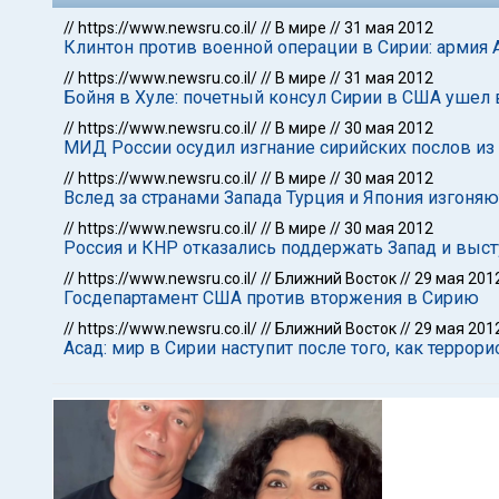
//
https://www.newsru.co.il/
//
В мире
//
31 мая 2012
Клинтон против военной операции в Сирии: армия
//
https://www.newsru.co.il/
//
В мире
//
31 мая 2012
Бойня в Хуле: почетный консул Сирии в США ушел в
//
https://www.newsru.co.il/
//
В мире
//
30 мая 2012
МИД России осудил изгнание сирийских послов из
//
https://www.newsru.co.il/
//
В мире
//
30 мая 2012
Вслед за странами Запада Турция и Япония изгоня
//
https://www.newsru.co.il/
//
В мире
//
30 мая 2012
Россия и КНР отказались поддержать Запад и выс
//
https://www.newsru.co.il/
//
Ближний Восток
//
29 мая 201
Госдепартамент США против вторжения в Сирию
//
https://www.newsru.co.il/
//
Ближний Восток
//
29 мая 201
Асад: мир в Сирии наступит после того, как терро