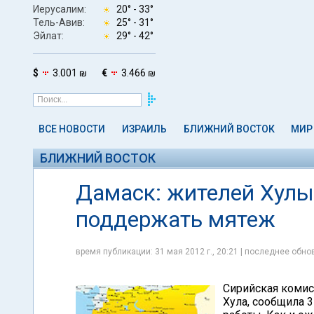
Иерусалим:
20° -
33°
Тель-Авив:
25° -
31°
Эйлат:
29° -
42°
$
3.001 ₪
€
3.466 ₪
ВСЕ НОВОСТИ
ИЗРАИЛЬ
БЛИЖНИЙ ВОСТОК
МИР
БЛИЖНИЙ ВОСТОК
Дамаск: жителей Хулы
поддержать мятеж
время публикации: 31 мая 2012 г., 20:21 | последнее обнов
Сирийская комис
Хула, сообщила 