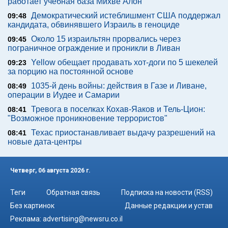
работает учебная база Михве Алон
Демократический истеблишмент США поддержал
09:48
кандидата, обвинявшего Израиль в геноциде
Около 15 израильтян прорвались через
09:45
пограничное ограждение и проникли в Ливан
Yellow обещает продавать хот-доги по 5 шекелей
09:23
за порцию на постоянной основе
1035-й день войны: действия в Газе и Ливане,
08:49
операции в Иудее и Самарии
Тревога в поселках Кохав-Яаков и Тель-Цион:
08:41
"Возможное проникновение террористов"
Техас приостанавливает выдачу разрешений на
08:41
новые дата-центры
Четверг, 06 августа 2026 г.
Теги
Обратная связь
Подписка на новости (RSS)
Без картинок
Данные редакции и устав
Реклама:
advertising@newsru.co.il