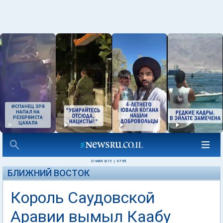
ИСПАНЕЦ ЗРЯ
НАПАЛ НА
РЕЗЕРВИСТА
ЦАХАЛА
31 МАЯ 2015
|
07:55
БЛИЖНИЙ ВОСТОК
Король Саудовской
Аравии вымыл Каабу