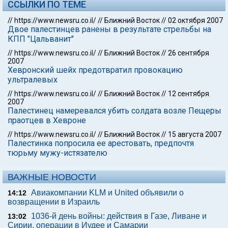
ССЫЛКИ ПО ТЕМЕ
//
https://www.newsru.co.il/
//
Ближний Восток
//
02 октября 2007
Двое палестинцев ранены в результате стрельбы на
КПП "Цальванит"
//
https://www.newsru.co.il/
//
Ближний Восток
//
26 сентября
2007
Хевронский шейх предотвратил провокацию
ультралевых
//
https://www.newsru.co.il/
//
Ближний Восток
//
12 сентября
2007
Палестинец намеревался убить солдата возле Пещеры
праотцев в Хевроне
//
https://www.newsru.co.il/
//
Ближний Восток
//
15 августа 2007
Палестинка попросила ее арестовать, предпочтя
тюрьму мужу-истязателю
ВАЖНЫЕ НОВОСТИ
Авиакомпании KLM и United объявили о
14:12
возвращении в Израиль
1036-й день войны: действия в Газе, Ливане и
13:02
Сирии, операции в Иудее и Самарии