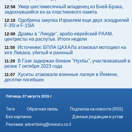
Умер шестимесячный младенец из Бней-Брака,
12:58
задохнувшийся из-за пластикового пакета
Одобрена закупка Израилем еще двух эскадрилий
12:10
F-35I и F-15IA
Драмы в "Ликуде", арабо-еврейский РААМ,
12:00
центристы на распутье. Итоги недели
Источники: БПЛА ЦАХАЛа атаковал мотоцикл на
11:55
юге Ливана, убитый и раненый
В Газе задержан боевик "Нухбы", участвовавший в
11:29
резне 7 октября 2023 года
Хуситы атаковали военные лагеря в Йемене,
11:07
десятки погибших
Пятница, 07 августа 2026 г.
Теги
Обратная связь
Подписка на новости (RSS)
Без картинок
Данные редакции и устав
Реклама:
advertising@newsru.co.il