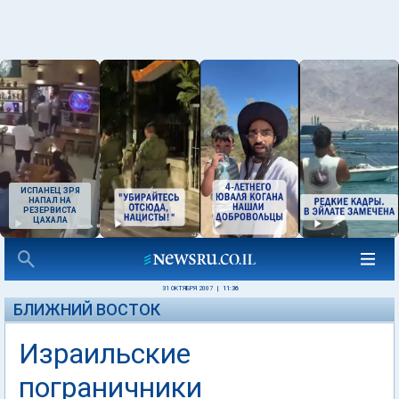
ИСПАНЕЦ ЗРЯ
НАПАЛ НА
РЕЗЕРВИСТА
ЦАХАЛА
31 ОКТЯБРЯ 2007
|
11:36
БЛИЖНИЙ ВОСТОК
Израильские
пограничники