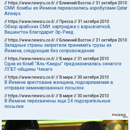
//
https://www.newsru.co.il/
//
Ближний Восток
//
31 октября 2010
СМИ: бомбы из Йемена перевозились аэробусами Qatar
Airways
//
https://www.newsru.co.il/
//
Пресса
//
31 октября 2010
Обзор арабских СМИ: картриджи с взрывчаткой,
Вашингтон благодарит Эр-Рияд
//
https://www.newsru.co.il/
//
Ближний Восток
//
31 октября 2010
Западные страны запретили принимать грузы из
Йемена, следующие без сопровождения
//
https://www.newsru.co.il/
//
В мире
//
31 октября 2010
Одна из бомб "Аль-Каиды" предназначалась синагоге
ЛГБТ-общины Чикаго
//
https://www.newsru.co.il/
//
В мире
//
30 октября 2010
В Йемене арестована женщина, подозреваемая в
отправке заминированных посылок
//
https://www.newsru.co.il/
//
В мире
//
30 октября 2010
В Йемене перехвачены еще 24 подозрительные
посылки