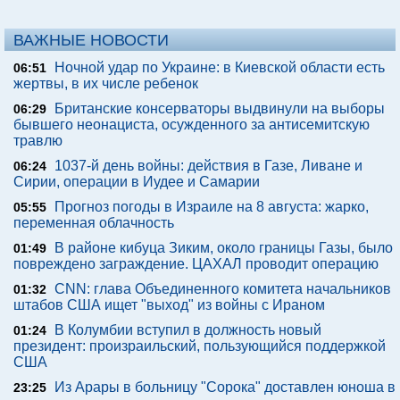
ВАЖНЫЕ НОВОСТИ
Ночной удар по Украине: в Киевской области есть
06:51
жертвы, в их числе ребенок
Британские консерваторы выдвинули на выборы
06:29
бывшего неонациста, осужденного за антисемитскую
травлю
1037-й день войны: действия в Газе, Ливане и
06:24
Сирии, операции в Иудее и Самарии
Прогноз погоды в Израиле на 8 августа: жарко,
05:55
переменная облачность
В районе кибуца Зиким, около границы Газы, было
01:49
повреждено заграждение. ЦАХАЛ проводит операцию
CNN: глава Объединенного комитета начальников
01:32
штабов США ищет "выход" из войны с Ираном
В Колумбии вступил в должность новый
01:24
президент: произраильский, пользующийся поддержкой
США
Из Арары в больницу "Сорока" доставлен юноша в
23:25