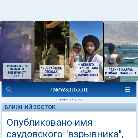
ИСПАНЕЦ ЗРЯ
НАПАЛ НА
РЕЗЕРВИСТА
ЦАХАЛА
31 ОКТЯБРЯ 2010
|
03:57
БЛИЖНИЙ ВОСТОК
Опубликовано имя
саудовского "взрывника",