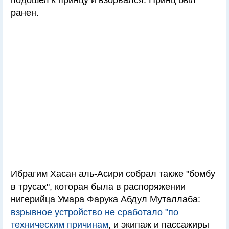
подошел к принцу и взорвался. Принц был
ранен.
Ибрагим Хасан аль-Асири собрал также "бомбу
в трусах", которая была в распоряжении
нигерийца Умара Фарука Абдул Муталлаба:
взрывное устройство не сработало "по
техническим причинам
, и экипаж и пассажиры