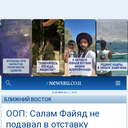
ИСПАНЕЦ ЗРЯ
НАПАЛ НА
РЕЗЕРВИСТА
ЦАХАЛА
31 ОКТЯБРЯ 2012
|
14:13
БЛИЖНИЙ ВОСТОК
ООП: Салам Файяд не
подавал в отставку