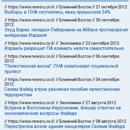
//
https://www.newsru.co.il/
//
Ближний Восток
//
21 октября 2012
Выборы в ПНА состоялись, явка превысила 54%
//
https://www.newsru.co.il/
//
Ближний Восток
//
30 сентября
2012
Эхуд Барак: нападки Либермана на Аббаса противоречат
интересам Израиля
//
https://www.newsru.co.il/
//
Экономика
//
23 сентября 2012
Израиль разрешит ПА взимать налоги самостоятельно
//
https://www.newsru.co.il/
//
Ближний Восток
//
06 сентября
2012
"Палестинская весна": ПНА охватывает социальный
протест
//
https://www.newsru.co.il/
//
Ближний Восток
//
04 сентября
2012
Салам Файяд втрое увеличил пособия палестинским
террористам
//
https://www.newsru.co.il/
//
Экономика
//
27 августа 2012
Встреча в Восточном Иерусалиме: Фишер ответил на
экономические вопросы Файяда
//
https://www.newsru.co.il/
//
Ближний Восток
//
08 августа 2012
Перестрелка возле здания канцелярии Салама Файяда