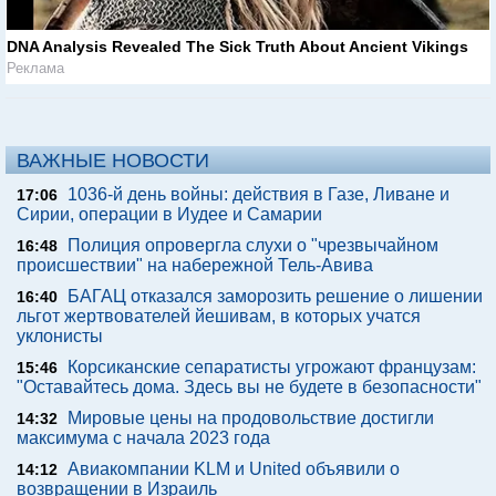
DNA Analysis Revealed The Sick Truth About Ancient Vikings
Реклама
ВАЖНЫЕ НОВОСТИ
1036-й день войны: действия в Газе, Ливане и
17:06
Сирии, операции в Иудее и Самарии
Полиция опровергла слухи о "чрезвычайном
16:48
происшествии" на набережной Тель-Авива
БАГАЦ отказался заморозить решение о лишении
16:40
льгот жертвователей йешивам, в которых учатся
уклонисты
Корсиканские сепаратисты угрожают французам:
15:46
"Оставайтесь дома. Здесь вы не будете в безопасности"
Мировые цены на продовольствие достигли
14:32
максимума с начала 2023 года
Авиакомпании KLM и United объявили о
14:12
возвращении в Израиль