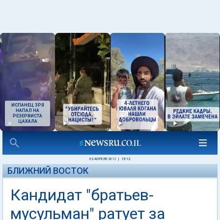
ИСПАНЕЦ ЗРЯ
НАПАЛ НА
РЕЗЕРВИСТА
ЦАХАЛА
03 АПРЕЛЯ 2012
|
15:12
БЛИЖНИЙ ВОСТОК
Кандидат "братьев-
мусульман" ратует за