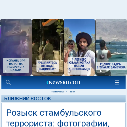
ИСПАНЕЦ ЗРЯ
НАПАЛ НА
РЕЗЕРВИСТА
ЦАХАЛА
03 ЯНВАРЯ 2017
|
15:50
БЛИЖНИЙ ВОСТОК
Розыск стамбульского
террориста: фотографии,