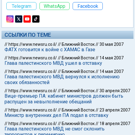
Telegram
WhatsApp
Facebook
ССЫЛКИ ПО ТЕМЕ
//
https://www.newsru.co.il/
//
Ближний Восток
//
30 мая 2007
ФАТХ готовится к войне с ХАМАС в Газе
//
https://www.newsru.co.il/
//
Ближний Восток
//
14 мая 2007
Глава палестинского МВД ушел в отставку
//
https://www.newsru.co.il/
//
Ближний Восток
//
14 мая 2007
Глава палестинского МВД вернулся к исполнению
своих обязанностей
//
https://www.newsru.co.il/
//
Ближний Восток
//
30 апреля 2007
Вице-премьер ПА: кабинет министров должен быть
распущен за невыполнение обещаний
//
https://www.newsru.co.il/
//
Ближний Восток
//
23 апреля 2007
Министр внутренних дел ПА подал в отставку
//
https://www.newsru.co.il/
//
Ближний Восток
//
18 апреля 2007
Глава палестинского МВД не смог склонить
террористов к перемирию