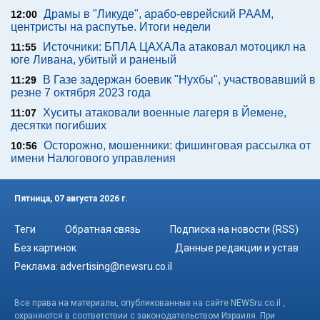
Драмы в "Ликуде", арабо-еврейский РААМ,
12:00
центристы на распутье. Итоги недели
Источники: БПЛА ЦАХАЛа атаковал мотоцикл на
11:55
юге Ливана, убитый и раненый
В Газе задержан боевик "Нухбы", участвовавший в
11:29
резне 7 октября 2023 года
Хуситы атаковали военные лагеря в Йемене,
11:07
десятки погибших
Осторожно, мошенники: фишинговая рассылка от
10:56
имени Налогового управления
Пятница, 07 августа 2026 г.
Теги
Обратная связь
Подписка на новости (RSS)
Без картинок
Данные редакции и устав
Реклама:
advertising@newsru.co.il
Все права на материалы, опубликованные на сайте NEWSru.co.il ,
охраняются в соответствии с законодательством Израиля. При