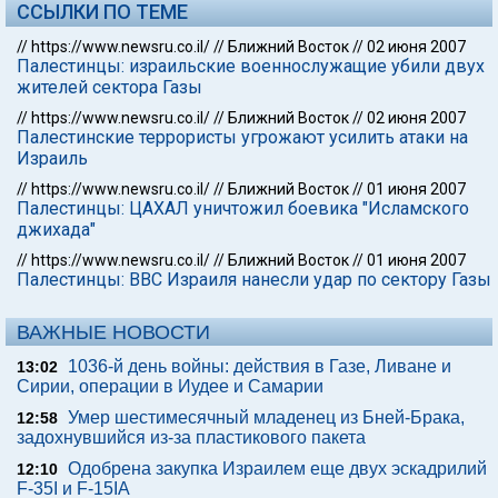
ССЫЛКИ ПО ТЕМЕ
//
https://www.newsru.co.il/
//
Ближний Восток
//
02 июня 2007
Палестинцы: израильские военнослужащие убили двух
жителей сектора Газы
//
https://www.newsru.co.il/
//
Ближний Восток
//
02 июня 2007
Палестинские террористы угрожают усилить атаки на
Израиль
//
https://www.newsru.co.il/
//
Ближний Восток
//
01 июня 2007
Палестинцы: ЦАХАЛ уничтожил боевика "Исламского
джихада"
//
https://www.newsru.co.il/
//
Ближний Восток
//
01 июня 2007
Палестинцы: ВВС Израиля нанесли удар по сектору Газы
ВАЖНЫЕ НОВОСТИ
1036-й день войны: действия в Газе, Ливане и
13:02
Сирии, операции в Иудее и Самарии
Умер шестимесячный младенец из Бней-Брака,
12:58
задохнувшийся из-за пластикового пакета
Одобрена закупка Израилем еще двух эскадрилий
12:10
F-35I и F-15IA