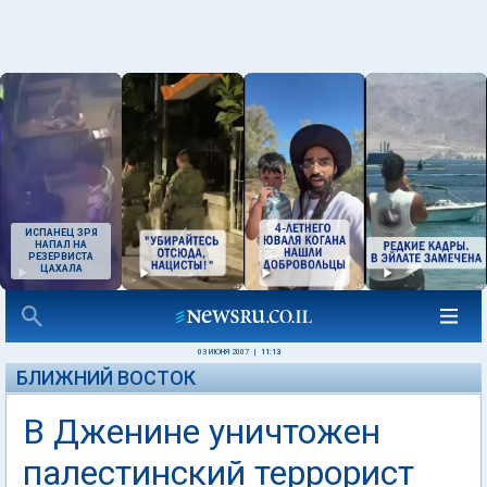
ИСПАНЕЦ ЗРЯ
НАПАЛ НА
РЕЗЕРВИСТА
ЦАХАЛА
03 ИЮНЯ 2007
|
11:13
БЛИЖНИЙ ВОСТОК
В Дженине уничтожен
палестинский террорист