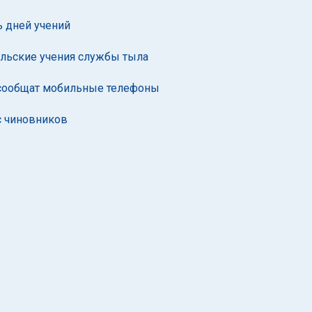
ь дней учений
аильские учения службы тыла
а сообщат мобильные телефоны
с чиновников