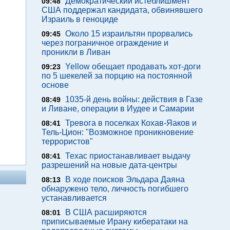
Демократический истеблишмент
09:48
США поддержал кандидата, обвинявшего
Израиль в геноциде
Около 15 израильтян прорвались
09:45
через пограничное ограждение и
проникли в Ливан
Yellow обещает продавать хот-доги
09:23
по 5 шекелей за порцию на постоянной
основе
1035-й день войны: действия в Газе
08:49
и Ливане, операции в Иудее и Самарии
Тревога в поселках Кохав-Яаков и
08:41
Тель-Цион: "Возможное проникновение
террористов"
Техас приостанавливает выдачу
08:41
разрешений на новые дата-центры
В ходе поисков Эльдара Даяна
08:13
обнаружено тело, личность погибшего
устанавливается
В США расширяются
08:01
приписываемые Ирану кибератаки на