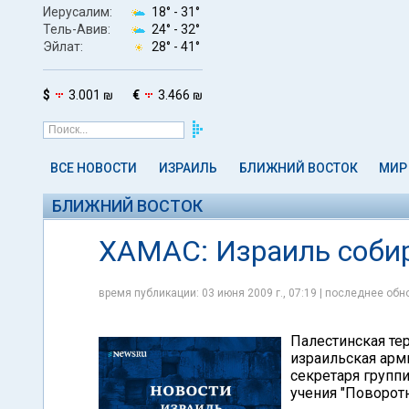
Иерусалим:
18° -
31°
Тель-Авив:
24° -
32°
Эйлат:
28° -
41°
$
3.001 ₪
€
3.466 ₪
ВСЕ НОВОСТИ
ИЗРАИЛЬ
БЛИЖНИЙ ВОСТОК
МИР
БЛИЖНИЙ ВОСТОК
ХАМАС: Израиль собир
время публикации: 03 июня 2009 г., 07:19 | последнее обно
Палестинская те
израильская арми
секретаря групп
учения "Поворотн