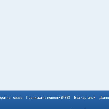
братная связь
Подписка на новости (RSS)
Без картинок
Данны