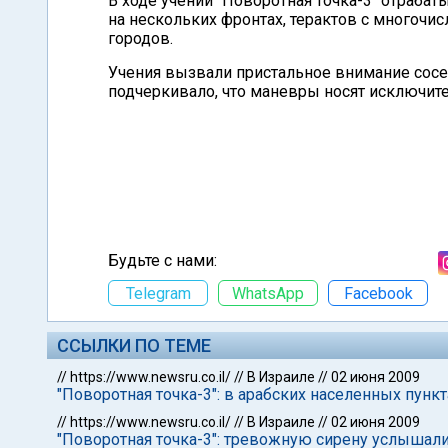
В ходе учений "Поворотная точка-3" отраба
на нескольких фронтах, терактов с многоч
городов.
Учения вызвали пристальное внимание сосед
подчеркивало, что маневры носят исключит
Будьте с нами:
Telegram
WhatsApp
Facebook
ССЫЛКИ ПО ТЕМЕ
//
https://www.newsru.co.il/
//
В Израиле
//
02 июня 2009
"Поворотная точка-3": в арабских населенных пун
//
https://www.newsru.co.il/
//
В Израиле
//
02 июня 2009
"Поворотная точка-3": тревожную сирену услышали