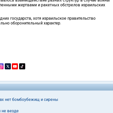
тывалось взаимодействие разных структур в случае войны
исленными жертвами и ракетных обстрелов израильских
них государств, хотя израильское правительство
ельно оборонительный характер.
ктах нет бомбоубежищ и сирены
 не везде