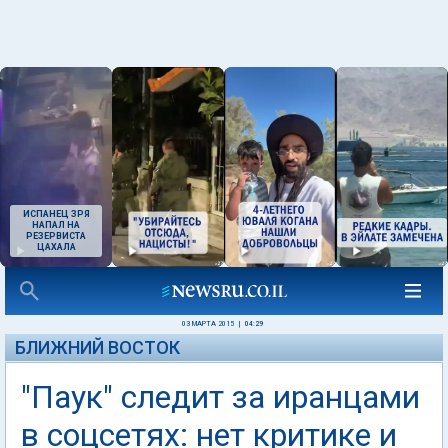
ИСПАНЕЦ ЗРЯ
НАПАЛ НА
РЕЗЕРВИСТА
ЦАХАЛА
03 МАРТА 2015
|
04:29
БЛИЖНИЙ ВОСТОК
"Паук" следит за иранцами
в соцсетях: нет критике и