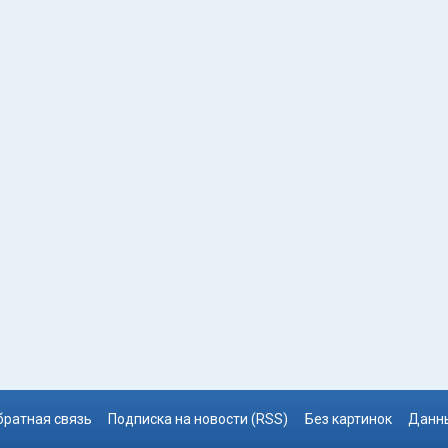
братная связь
Подписка на новости (RSS)
Без картинок
Данны