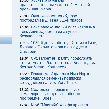
Хуситы атаковали
20:30
правительственные силы в йеменской
провинции Мариб
Один человек погиб, трое
20:09
пострадали в ДТП на 316-й трассе
Рейс авиакомпании Wizz из Рима в
20:00
Тель-Авив задержан из-за угрозы
безопасности
1036-й день войны: действия в Газе,
19:18
Ливане и Сирии, операции в Иудее и
Самарии
Суд запретил Трампу продолжать
19:04
строительство бального зала Белого дома
без одобрения Конгресса
Генконсул Израиля в Нью-Йорке
18:29
распорядился отменить подписки
сотрудников на New York Times
Состоялся первый выпуск
18:22
командиров сухопутных войск по
программе "Эрез"
Клуб "Маккаби" Хайфа призвал
17:43