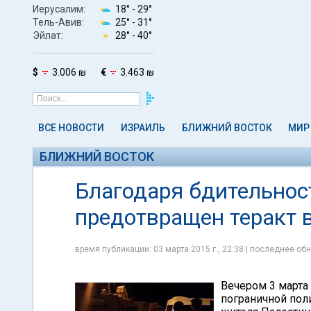
Иерусалим:
18° -
29°
Тель-Авив:
25° -
31°
Эйлат:
28° -
40°
$
3.006 ₪
€
3.463 ₪
ВСЕ НОВОСТИ
ИЗРАИЛЬ
БЛИЖНИЙ ВОСТОК
МИР
БЛИЖНИЙ ВОСТОК
Благодаря бдительно
предотвращен теракт 
время публикации: 03 марта 2015 г., 22:38 | последнее обн
Вечером 3 марта
пограничной пол