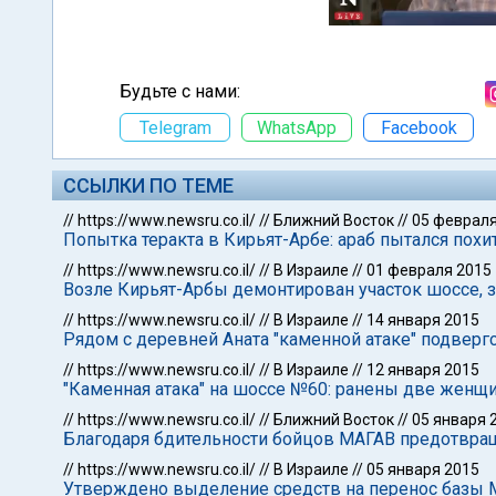
Будьте с нами:
Telegram
WhatsApp
Facebook
ССЫЛКИ ПО ТЕМЕ
//
https://www.newsru.co.il/
//
Ближний Восток
//
05 февраля
Попытка теракта в Кирьят-Арбе: араб пытался пох
//
https://www.newsru.co.il/
//
В Израиле
//
01 февраля 2015
Возле Кирьят-Арбы демонтирован участок шоссе, 
//
https://www.newsru.co.il/
//
В Израиле
//
14 января 2015
Рядом с деревней Аната "каменной атаке" подверг
//
https://www.newsru.co.il/
//
В Израиле
//
12 января 2015
"Каменная атака" на шоссе №60: ранены две женщ
//
https://www.newsru.co.il/
//
Ближний Восток
//
05 января 
Благодаря бдительности бойцов МАГАВ предотвращ
//
https://www.newsru.co.il/
//
В Израиле
//
05 января 2015
Утверждено выделение средств на перенос базы 