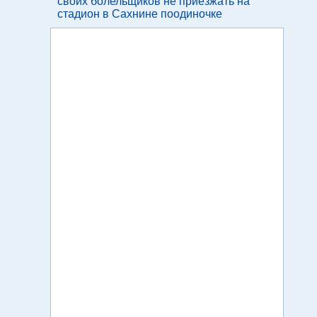
своих болельщиков не приезжать на
стадион в Сахнине поодиночке