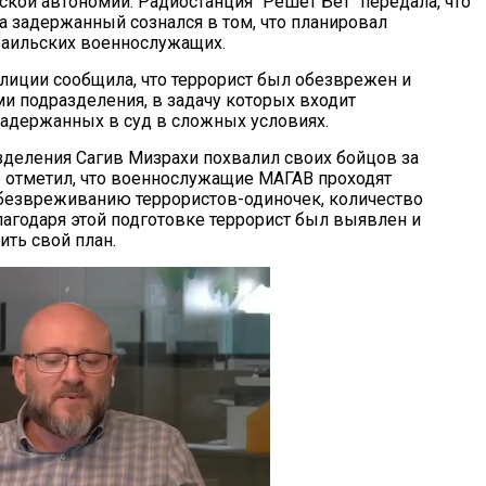
ской автономии. Радиостанция "Решет Бет" передала, что
а задержанный сознался в том, что планировал
раильских военнослужащих.
лиции сообщила, что террорист был обезврежен и
и подразделения, в задачу которых входит
адержанных в суд в сложных условиях.
деления Сагив Мизрахи похвалил своих бойцов за
е отметил, что военнослужащие МАГАВ проходят
безвреживанию террористов-одиночек, количество
агодаря этой подготовке террорист был выявлен и
ить свой план.