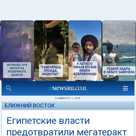
ИСПАНЕЦ ЗРЯ
НАПАЛ НА
РЕЗЕРВИСТА
ЦАХАЛА
03 НОЯБРЯ 2012
|
22:55
БЛИЖНИЙ ВОСТОК
Египетские власти
предотвратили мегатеракт