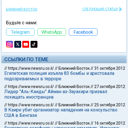
СЛЕДУЮЩАЯ СТАТЬЯ
БЛИЖНИЙ ВОСТОК
Будьте с нами:
Telegram
WhatsApp
Facebook
ССЫЛКИ ПО ТЕМЕ
//
https://www.newsru.co.il/
//
Ближний Восток
//
31 октября 2012
Египетская полиция изъяла 83 бомбы и арестовала
подозреваемых в терроре
//
https://www.newsru.co.il/
//
Ближний Восток
//
27 октября 2012
Лидер "Аль-Каиды" Айман аз-Зауахири призвал
похищать иностранцев
//
https://www.newsru.co.il/
//
Ближний Восток
//
25 октября 2012
В Каире убит организатор нападения на консульство
США в Бенгази
//
https://www.newsru.co.il/
//
Ближний Восток
//
16 октября 2012