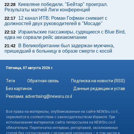
Киевляне победили. "Бейтар" проиграл.
22:28
Результаты матчей Лиги конференций
12 канал ИТВ: Роман Гофман снимает с
22:17
должностей двух руководителей в "Мосаде"
Израильские пассажиры, судящиеся с Blue Bird,
22:12
едва не сорвали рейс авиакомпании
В Великобритании был задержан мужчина,
21:42
пришедший в больницу в образе смерти с косой
Пятница, 07 августа 2026 г.
Теги
Обратная связь
Подписка на новости (RSS)
Без картинок
Данные редакции и устав
Реклама:
advertising@newsru.co.il
Все права на материалы, опубликованные на сайте NEWSru.co.il ,
охраняются в соответствии с законодательством Израиля. При
использовании материалов сайта гиперссылка на NEWSru.co.il
обязательна. Перепечатка интервью, репортажей, эксклюзивных
статей без согласования с редакцией запрещена – в том числе в