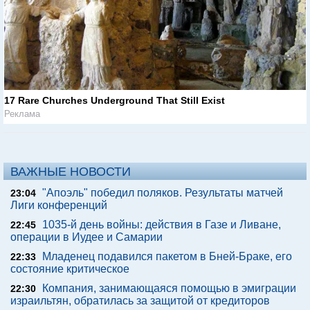
17 Rare Churches Underground That Still Exist
Реклама
ВАЖНЫЕ НОВОСТИ
"Апоэль" победил поляков. Результаты матчей
23:04
Лиги конференций
1035-й день войны: действия в Газе и Ливане,
22:45
операции в Иудее и Самарии
Младенец подавился пакетом в Бней-Браке, его
22:33
состояние критическое
Компания, занимающаяся помощью в эмиграции
22:30
израильтян, обратилась за защитой от кредиторов