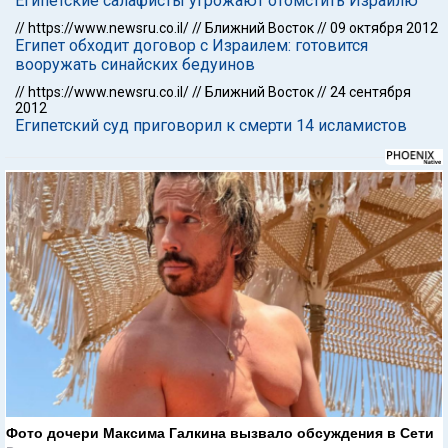
Египетские салафисты угрожают отомстить Израилю
//
https://www.newsru.co.il/
//
Ближний Восток
//
09 октября 2012
Египет обходит договор с Израилем: готовится
вооружать синайских бедуинов
//
https://www.newsru.co.il/
//
Ближний Восток
//
24 сентября
2012
Египетский суд приговорил к смерти 14 исламистов
Фото дочери Максима Галкина вызвало обсуждения в Сети