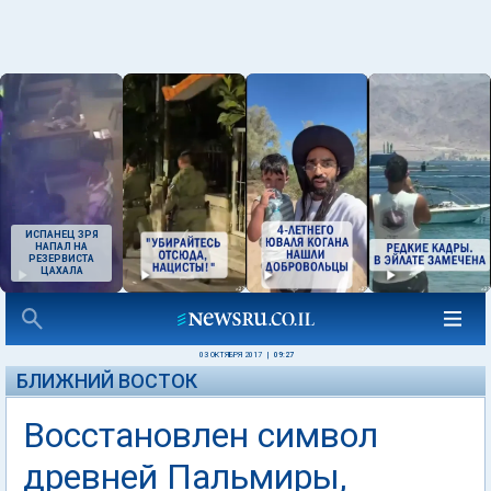
ИСПАНЕЦ ЗРЯ
НАПАЛ НА
РЕЗЕРВИСТА
ЦАХАЛА
03 ОКТЯБРЯ 2017
|
09:27
БЛИЖНИЙ ВОСТОК
Восстановлен символ
древней Пальмиры,