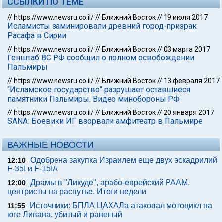
ССЫЛКИ ПО ТЕМЕ
//
https://www.newsru.co.il/
//
Ближний Восток
//
19 июля 2017
Исламисты заминировали древний город-призрак
Расафа в Сирии
//
https://www.newsru.co.il/
//
Ближний Восток
//
03 марта 2017
Генштаб ВС РФ сообщил о полном освобождении
Пальмиры
//
https://www.newsru.co.il/
//
Ближний Восток
//
13 февраля 2017
"Исламское государство" разрушает оставшиеся
памятники Пальмиры. Видео минобороны РФ
//
https://www.newsru.co.il/
//
Ближний Восток
//
20 января 2017
SANA: Боевики ИГ взорвали амфитеатр в Пальмире
ВАЖНЫЕ НОВОСТИ
Одобрена закупка Израилем еще двух эскадрилий
12:10
F-35I и F-15IA
Драмы в "Ликуде", арабо-еврейский РААМ,
12:00
центристы на распутье. Итоги недели
Источники: БПЛА ЦАХАЛа атаковал мотоцикл на
11:55
юге Ливана, убитый и раненый