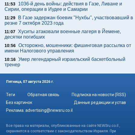
1036-й день войны: действия в Газе, Ливане и
11:53
Сирии, операции в Иудее и Самарии
В Газе задержан боевик "Нухбы", участвовавший в
11:29
резне 7 октября 2023 года
Хуситы атаковали военные лагеря в Йемене,
11:07
десятки погибших
Осторожно, мошенники: фишинговая рассылка от
10:56
имени Налогового управления
Умер легендарный израильский баскетбольный
10:16
тренер
Пятница, 07 августа 2026 г.
Теги
Обратная связь
Подписка на новости (RSS)
Без картинок
Данные редакции и устав
Реклама:
advertising@newsru.co.il
Все права на материалы, опубликованные на сайте NEWSru.co.il ,
охраняются в соответствии с законодательством Израиля. При