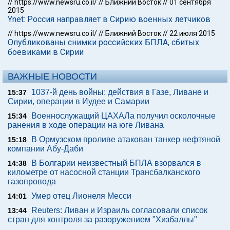
//
https://www.newsru.co.il/
//
Ближний Восток
//
01 сентября
2015
Ynet: Россия направляет в Сирию военных летчиков
//
https://www.newsru.co.il/
//
Ближний Восток
//
22 июля 2015
Опубликованы снимки российских БПЛА, сбитых
боевиками в Сирии
ВАЖНЫЕ НОВОСТИ
1037-й день войны: действия в Газе, Ливане и
15:37
Сирии, операции в Иудее и Самарии
Военнослужащий ЦАХАЛа получил осколочные
15:34
ранения в ходе операции на юге Ливана
В Ормузском проливе атакован танкер нефтяной
15:18
компании Абу-Даби
В Болгарии неизвестный БПЛА взорвался в
14:38
километре от насосной станции Трансбалканского
газопровода
Умер отец Лионеля Месси
14:01
Reuters: Ливан и Израиль согласовали список
13:44
стран для контроля за разоружением "Хизбаллы"