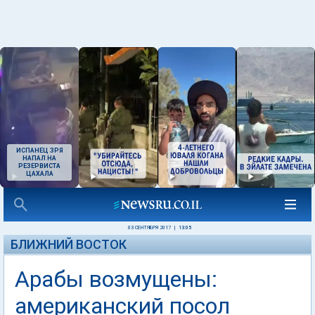
ИСПАНЕЦ ЗРЯ
НАПАЛ НА
РЕЗЕРВИСТА
ЦАХАЛА
03 СЕНТЯБРЯ 2017
|
13:05
БЛИЖНИЙ ВОСТОК
Арабы возмущены:
американский посол