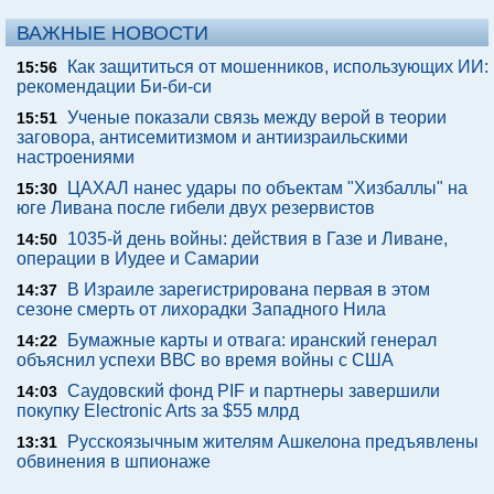
ВАЖНЫЕ НОВОСТИ
Как защититься от мошенников, использующих ИИ:
15:56
рекомендации Би-би-си
Ученые показали связь между верой в теории
15:51
заговора, антисемитизмом и антиизраильскими
настроениями
ЦАХАЛ нанес удары по объектам "Хизбаллы" на
15:30
юге Ливана после гибели двух резервистов
1035-й день войны: действия в Газе и Ливане,
14:50
операции в Иудее и Самарии
В Израиле зарегистрирована первая в этом
14:37
сезоне смерть от лихорадки Западного Нила
Бумажные карты и отвага: иранский генерал
14:22
объяснил успехи ВВС во время войны с США
Саудовский фонд PIF и партнеры завершили
14:03
покупку Electronic Arts за $55 млрд
Русскоязычным жителям Ашкелона предъявлены
13:31
обвинения в шпионаже