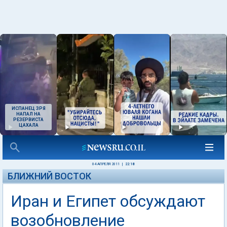
ИСПАНЕЦ ЗРЯ
НАПАЛ НА
РЕЗЕРВИСТА
ЦАХАЛА
04 АПРЕЛЯ 2011
|
22:18
БЛИЖНИЙ ВОСТОК
Иран и Египет обсуждают
возобновление