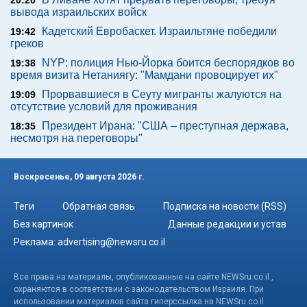
20:20
вывода израильских войск
Кадетский Евробаскет. Израильтяне победили
19:42
греков
NYP: полиция Нью-Йорка боится беспорядков во
19:38
время визита Нетаниягу: "Мамдани провоцирует их"
Прорвавшиеся в Сеуту мигранты жалуются на
19:09
отсутствие условий для проживания
Президент Ирана: "США – преступная держава,
18:35
несмотря на переговоры"
Воскресенье, 09 августа 2026 г.
Теги
Обратная связь
Подписка на новости (RSS)
Без картинок
Данные редакции и устав
Реклама:
advertising@newsru.co.il
Все права на материалы, опубликованные на сайте NEWSru.co.il ,
охраняются в соответствии с законодательством Израиля. При
использовании материалов сайта гиперссылка на NEWSru.co.il