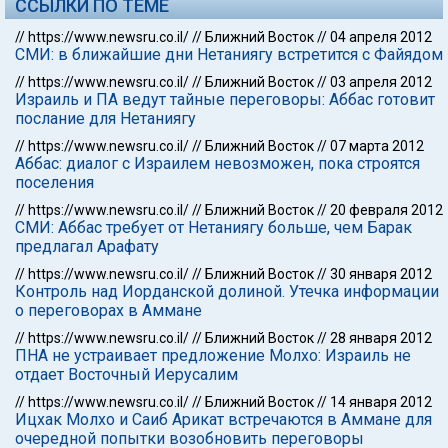
ССЫЛКИ ПО ТЕМЕ
//
https://www.newsru.co.il/
//
Ближний Восток
//
04 апреля 2012
СМИ: в ближайшие дни Нетаниягу встретится с Файядом
//
https://www.newsru.co.il/
//
Ближний Восток
//
03 апреля 2012
Израиль и ПА ведут тайные переговоры: Аббас готовит
послание для Нетаниягу
//
https://www.newsru.co.il/
//
Ближний Восток
//
07 марта 2012
Аббас: диалог с Израилем невозможен, пока строятся
поселения
//
https://www.newsru.co.il/
//
Ближний Восток
//
20 февраля 2012
СМИ: Аббас требует от Нетаниягу больше, чем Барак
предлагал Арафату
//
https://www.newsru.co.il/
//
Ближний Восток
//
30 января 2012
Контроль над Иорданской долиной. Утечка информации
о переговорах в Аммане
//
https://www.newsru.co.il/
//
Ближний Восток
//
28 января 2012
ПНА не устраивает предложение Молхо: Израиль не
отдает Восточный Иерусалим
//
https://www.newsru.co.il/
//
Ближний Восток
//
14 января 2012
Ицхак Молхо и Саиб Арикат встречаются в Аммане для
очередной попытки возобновить переговоры