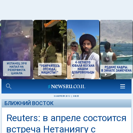
ИСПАНЕЦ ЗРЯ
НАПАЛ НА
РЕЗЕРВИСТА
ЦАХАЛА
04 АПРЕЛЯ 2012
|
08:35
БЛИЖНИЙ ВОСТОК
Reuters: в апреле состоится
встреча Нетаниягу с