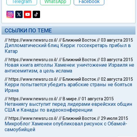
Telegram
WhatsApp
Facebook
ССЫЛКИ ПО ТЕМЕ
//
https://www.newsru.co.il/
//
Ближний Восток
//
03 августа 2015
Дипломатический блиц Керри: госсекретарь прибыл в
Катар
//
https://www.newsru.co.il/
//
Ближний Восток
//
03 августа 2015
Новая книга аятоллы Хаменеи: уничтожение Израиля не
антисемитизм, а цель ислама
//
https://www.newsru.co.il/
//
Ближний Восток
//
02 августа 2015
Керри попытается убедить арабские страны не бояться
Ирана
//
https://www.newsru.co.il/
//
В мире
//
01 августа 2015
Нетаниягу выступит перед лидерами еврейских общин
США и Канады по видеоконференции
//
https://www.newsru.co.il/
//
Ближний Восток
//
29 июля 2015
Микроблог Хаменеи опубликовал рисунок с Обамой-
самоубийцей