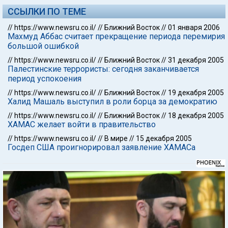
ССЫЛКИ ПО ТЕМЕ
//
https://www.newsru.co.il/
//
Ближний Восток
//
01 января 2006
Махмуд Аббас считает прекращение периода перемирия
большой ошибкой
//
https://www.newsru.co.il/
//
Ближний Восток
//
31 декабря 2005
Палестинские террористы: сегодня заканчивается
период успокоения
//
https://www.newsru.co.il/
//
Ближний Восток
//
19 декабря 2005
Халид Машаль выступил в роли борца за демократию
//
https://www.newsru.co.il/
//
Ближний Восток
//
18 декабря 2005
ХАМАС желает войти в правительство
//
https://www.newsru.co.il/
//
В мире
//
15 декабря 2005
Госдеп США проигнорировал заявление ХАМАСа