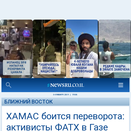
ИСПАНЕЦ ЗРЯ
НАПАЛ НА
РЕЗЕРВИСТА
ЦАХАЛА
04 ЯНВАРЯ 2009
|
19:06
БЛИЖНИЙ ВОСТОК
ХАМАС боится переворота:
активисты ФАТХ в Газе