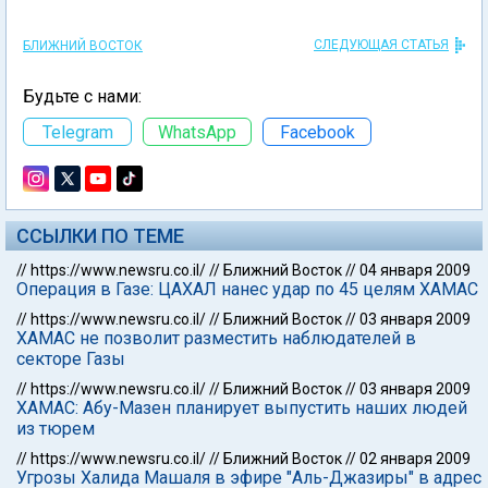
СЛЕДУЮЩАЯ СТАТЬЯ
БЛИЖНИЙ ВОСТОК
Будьте с нами:
Telegram
WhatsApp
Facebook
ССЫЛКИ ПО ТЕМЕ
//
https://www.newsru.co.il/
//
Ближний Восток
//
04 января 2009
Операция в Газе: ЦАХАЛ нанес удар по 45 целям ХАМАС
//
https://www.newsru.co.il/
//
Ближний Восток
//
03 января 2009
ХАМАС не позволит разместить наблюдателей в
секторе Газы
//
https://www.newsru.co.il/
//
Ближний Восток
//
03 января 2009
ХАМАС: Абу-Мазен планирует выпустить наших людей
из тюрем
//
https://www.newsru.co.il/
//
Ближний Восток
//
02 января 2009
Угрозы Халида Машаля в эфире "Аль-Джазиры" в адрес