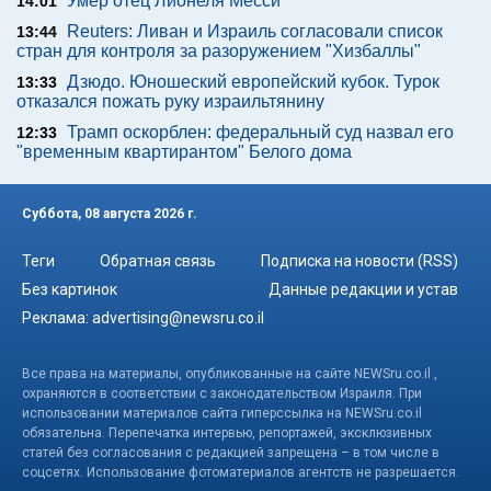
Умер отец Лионеля Месси
14:01
Reuters: Ливан и Израиль согласовали список
13:44
стран для контроля за разоружением "Хизбаллы"
Дзюдо. Юношеский европейский кубок. Турок
13:33
отказался пожать руку израильтянину
Трамп оскорблен: федеральный суд назвал его
12:33
"временным квартирантом" Белого дома
Суббота, 08 августа 2026 г.
Теги
Обратная связь
Подписка на новости (RSS)
Без картинок
Данные редакции и устав
Реклама:
advertising@newsru.co.il
Все права на материалы, опубликованные на сайте NEWSru.co.il ,
охраняются в соответствии с законодательством Израиля. При
использовании материалов сайта гиперссылка на NEWSru.co.il
обязательна. Перепечатка интервью, репортажей, эксклюзивных
статей без согласования с редакцией запрещена – в том числе в
соцсетях. Использование фотоматериалов агентств не разрешается.