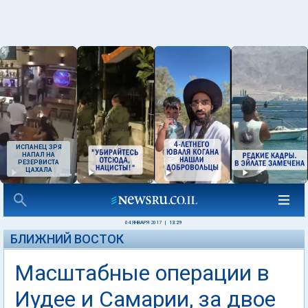
ИСПАНЕЦ ЗРЯ
НАПАЛ НА
РЕЗЕРВИСТА
ЦАХАЛА
04 ЯНВАРЯ 2017
|
13:29
БЛИЖНИЙ ВОСТОК
Масштабные операции в
Иудее и Самарии, за двое