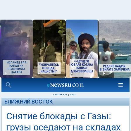
ИСПАНЕЦ ЗРЯ
НАПАЛ НА
РЕЗЕРВИСТА
ЦАХАЛА
04 ИЮЛЯ 2010
|
03:37
БЛИЖНИЙ ВОСТОК
Снятие блокады с Газы:
грузы оседают на складах