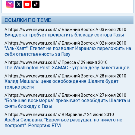
ССЫЛКИ ПО ТЕМЕ
//
https://www.newsru.co.il/
//
Ближний Восток
//
03 июля 2010
Бундестаг требует прекратить блокаду сектора Газы
//
https://www.newsru.co.il/
//
Ближний Восток
//
02 июля 2010
"Аль-Хаят": Египет не позволит Израилю переложить на
себя ответственность за Газу
//
https://www.newsru.co.il/
//
Пресса
//
29 июня 2010
The Washington Post: ХАМАС - угроза делу палестинцев
//
https://www.newsru.co.il/
//
Ближний Восток
//
28 июня 2010
Халид Машаль: цена освобождения Шалита будет
только расти
//
https://www.newsru.co.il/
//
Ближний Восток
//
27 июня 2010
"Большая восьмерка" призывает освободить Шалита и
снять блокаду с Газы
//
https://www.newsru.co.il/
//
В Израиле
//
24 июня 2010
Арабы Сильвана: "Евреи все разрушат, но ничего не
построят". Репортаж RTVi