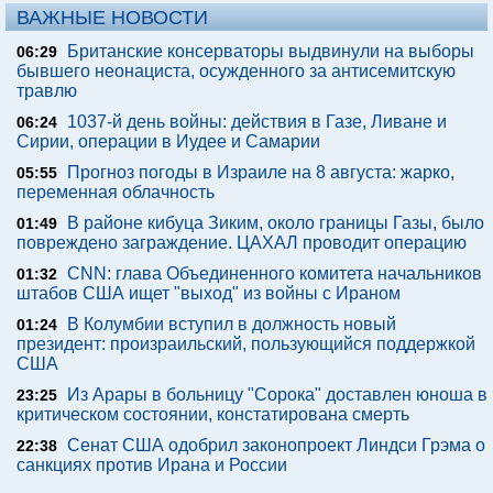
ВАЖНЫЕ НОВОСТИ
Британские консерваторы выдвинули на выборы
06:29
бывшего неонациста, осужденного за антисемитскую
травлю
1037-й день войны: действия в Газе, Ливане и
06:24
Сирии, операции в Иудее и Самарии
Прогноз погоды в Израиле на 8 августа: жарко,
05:55
переменная облачность
В районе кибуца Зиким, около границы Газы, было
01:49
повреждено заграждение. ЦАХАЛ проводит операцию
CNN: глава Объединенного комитета начальников
01:32
штабов США ищет "выход" из войны с Ираном
В Колумбии вступил в должность новый
01:24
президент: произраильский, пользующийся поддержкой
США
Из Арары в больницу "Сорока" доставлен юноша в
23:25
критическом состоянии, констатирована смерть
Сенат США одобрил законопроект Линдси Грэма о
22:38
санкциях против Ирана и России