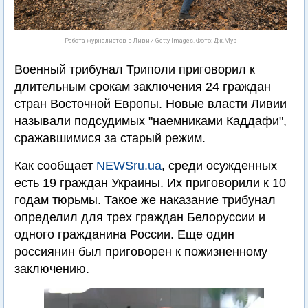
Работа журналистов в Ливии Getty Images. Фото: Дж.Мур
Военный трибунал Триполи приговорил к
длительным срокам заключения 24 граждан
стран Восточной Европы. Новые власти Ливии
называли подсудимых "наемниками Каддафи",
сражавшимися за старый режим.
Как сообщает
NEWSru.ua
, среди осужденных
есть 19 граждан Украины. Их приговорили к 10
годам тюрьмы. Такое же наказание трибунал
определил для трех граждан Белоруссии и
одного гражданина России. Еще один
россиянин был приговорен к пожизненному
заключению.