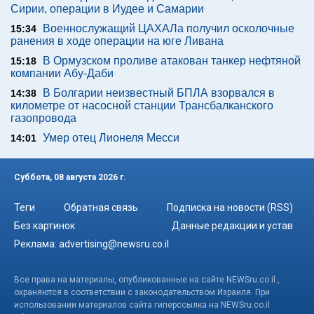
Сирии, операции в Иудее и Самарии
Военнослужащий ЦАХАЛа получил осколочные
15:34
ранения в ходе операции на юге Ливана
В Ормузском проливе атакован танкер нефтяной
15:18
компании Абу-Даби
В Болгарии неизвестный БПЛА взорвался в
14:38
километре от насосной станции Трансбалканского
газопровода
Умер отец Лионеля Месси
14:01
Суббота, 08 августа 2026 г.
Теги
Обратная связь
Подписка на новости (RSS)
Без картинок
Данные редакции и устав
Реклама:
advertising@newsru.co.il
Все права на материалы, опубликованные на сайте NEWSru.co.il ,
охраняются в соответствии с законодательством Израиля. При
использовании материалов сайта гиперссылка на NEWSru.co.il