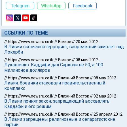
Telegram
WhatsApp
Facebook
ССЫЛКИ ПО ТЕМЕ
//
https://www.newsru.co.il/
//
В мире
//
20 мая 2012
В Ливии скончался террорист, взорвавший самолет над
Локерби
//
https://www.newsru.co.il/
//
В мире
//
08 мая 2012
Лукашенко: Каддафи дал Саркози не 50, а 100
миллионов долларов
//
https://www.newsru.co.il/
//
Ближний Восток
//
08 мая 2012
Ливия: боевики атаковали правительственный
комплекс
//
https://www.newsru.co.il/
//
Ближний Восток
//
02 мая 2012
В Ливии принят закон, запрещающий восхвалять
Каддафи и его режим
//
https://www.newsru.co.il/
//
Ближний Восток
//
25 апреля 2012
В Ливии запрещены религиозные и сепаратистские
партии