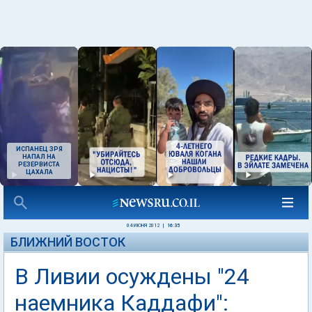
ИСПАНЕЦ ЗРЯ
НАПАЛ НА
РЕЗЕРВИСТА
ЦАХАЛА
04 ИЮНЯ 2012
|
16:35
БЛИЖНИЙ ВОСТОК
В Ливии осуждены "24
наемника Каддафи":