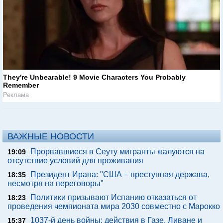
They're Unbearable! 9 Movie Characters You Probably
Remember
Реклама
ВАЖНЫЕ НОВОСТИ
Прорвавшиеся в Сеуту мигранты жалуются на
19:09
отсутствие условий для проживания
Президент Ирана: "США – преступная держава,
18:35
несмотря на переговоры"
Политики призывают Испанию отказаться от
18:23
проведения чемпионата мира 2030 совместно с Марокко
1037-й день войны: действия в Газе, Ливане и
15:37