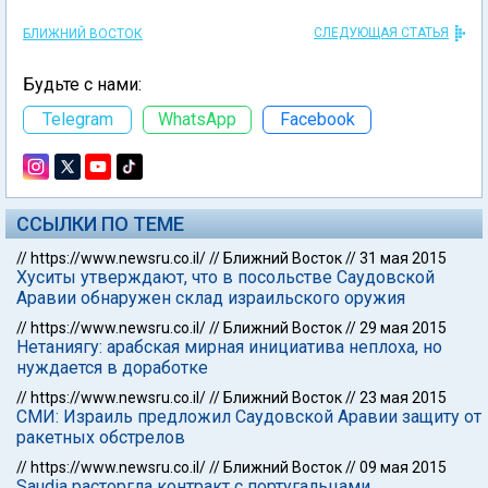
СЛЕДУЮЩАЯ СТАТЬЯ
БЛИЖНИЙ ВОСТОК
Будьте с нами:
Telegram
WhatsApp
Facebook
ССЫЛКИ ПО ТЕМЕ
//
https://www.newsru.co.il/
//
Ближний Восток
//
31 мая 2015
Хуситы утверждают, что в посольстве Саудовской
Аравии обнаружен склад израильского оружия
//
https://www.newsru.co.il/
//
Ближний Восток
//
29 мая 2015
Нетаниягу: арабская мирная инициатива неплоха, но
нуждается в доработке
//
https://www.newsru.co.il/
//
Ближний Восток
//
23 мая 2015
СМИ: Израиль предложил Саудовской Аравии защиту от
ракетных обстрелов
//
https://www.newsru.co.il/
//
Ближний Восток
//
09 мая 2015
Saudia расторгла контракт с португальцами,