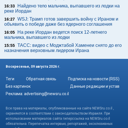
Найдено тело мальчика, выпавшего из лодки на
16:33
реке Иордан
WSJ: Трамп готов завершить войну с Ираном и
16:27
объявить о победе даже без ядерного соглашения
На реке Иордан ведется поиск 12-летнего
16:05
мальчика, выпавшего из лодки
ТАСС: видео с Моджтабой Хаменеи снято до его
15:55
назначения верховным лидером Ирана
Воскресенье, 09 августа 2026 г.
Теги
Обратная связь
Подписка на новости (RSS)
Без картинок
Данные редакции и устав
Реклама:
advertising@newsru.co.il
Все права на материалы, опубликованные на сайте NEWSru.co.il ,
охраняются в соответствии с законодательством Израиля. При
использовании материалов сайта гиперссылка на NEWSru.co.il
обязательна. Перепечатка интервью, репортажей, эксклюзивных