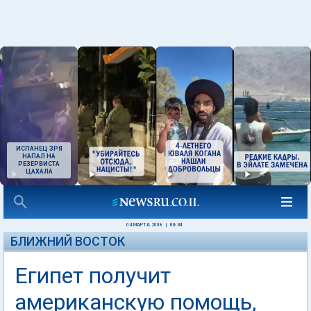
ИСПАНЕЦ ЗРЯ
НАПАЛ НА
РЕЗЕРВИСТА
ЦАХАЛА
04 МАРТА 2008
|
06:34
БЛИЖНИЙ ВОСТОК
Египет получит
американскую помощь,