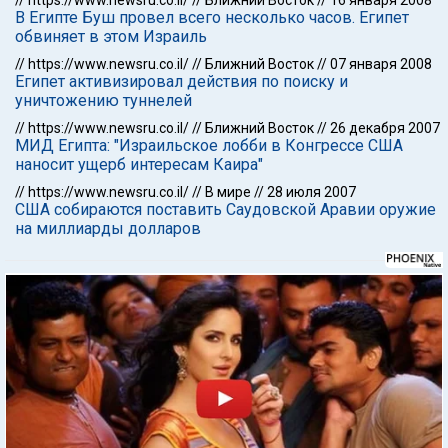
//
https://www.newsru.co.il/
//
Ближний Восток
//
16 января 2008
В Египте Буш провел всего несколько часов. Египет
обвиняет в этом Израиль
//
https://www.newsru.co.il/
//
Ближний Восток
//
07 января 2008
Египет активизировал действия по поиску и
уничтожению туннелей
//
https://www.newsru.co.il/
//
Ближний Восток
//
26 декабря 2007
МИД Египта: "Израильское лобби в Конгрессе США
наносит ущерб интересам Каира"
//
https://www.newsru.co.il/
//
В мире
//
28 июля 2007
США собираются поставить Саудовской Аравии оружие
на миллиарды долларов