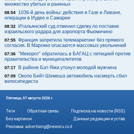
множество убитых и раненых
1036-й день войны: действия в Газе и Ливане,
08:54
операции в Иудее и Самарии
Итальянский суд отменил сделку по поставке
08:32
израильского радара для аэропорта Фьюмичино
Франция запретила телемаркетинг без прямого
07:55
согласия. В Марокко опасаются массовых увольнений
"Мекорот" обратилась в БАГАЦ с петицией против
07:36
правительства и муниципалитетов
В районе Бат-Яма утонул молодой мужчина
07:17
Около Бейт-Шемеша автомобиль насмерть сбил
07:09
велосипедиста
Пятница, 07 августа 2026 г.
Теги
Обратная связь
Подписка на новости (RSS)
Без картинок
Данные редакции и устав
Реклама:
advertising@newsru.co.il