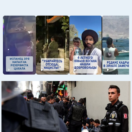
ИСПАНЕЦ ЗРЯ
НАПАЛ НА
РЕЗЕРВИСТА
ЦАХАЛА