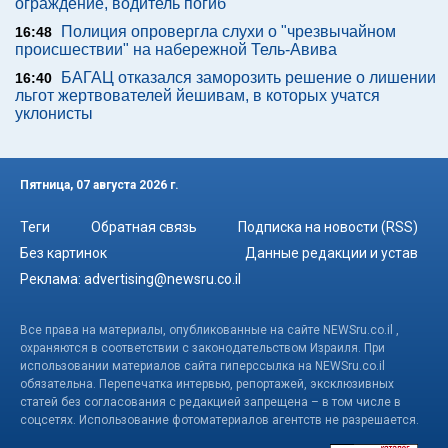
ограждение, водитель погиб
Полиция опровергла слухи о "чрезвычайном
16:48
происшествии" на набережной Тель-Авива
БАГАЦ отказался заморозить решение о лишении
16:40
льгот жертвователей йешивам, в которых учатся
уклонисты
Пятница, 07 августа 2026 г.
Теги
Обратная связь
Подписка на новости (RSS)
Без картинок
Данные редакции и устав
Реклама:
advertising@newsru.co.il
Все права на материалы, опубликованные на сайте NEWSru.co.il ,
охраняются в соответствии с законодательством Израиля. При
использовании материалов сайта гиперссылка на NEWSru.co.il
обязательна. Перепечатка интервью, репортажей, эксклюзивных
статей без согласования с редакцией запрещена – в том числе в
соцсетях. Использование фотоматериалов агентств не разрешается.