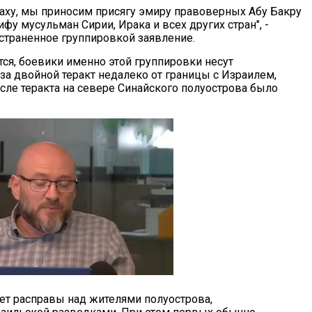
лаху, мы приносим присягу эмиру правоверных Абу Бакру
ифу мусульман Сирии, Ирака и всех других стран", -
страненное группировкой заявление.
тся, боевики именно этой группировки несут
за двойной теракт недалеко от границы с Израилем,
сле теракта на севере Синайского полуострова было
ает расправы над жителями полуострова,