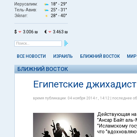
Иерусалим:
18° -
29°
Тель-Авив:
25° -
31°
Эйлат:
28° -
40°
$
3.006 ₪
€
3.463 ₪
ВСЕ НОВОСТИ
ИЗРАИЛЬ
БЛИЖНИЙ ВОСТОК
МИР
БЛИЖНИЙ ВОСТОК
Египетские джихадист
время публикации: 04 ноября 2014 г., 14:12 | последнее об
Действующая на 
"Ансар Байт аль-
"Исламскому гос
что "вдохновляю