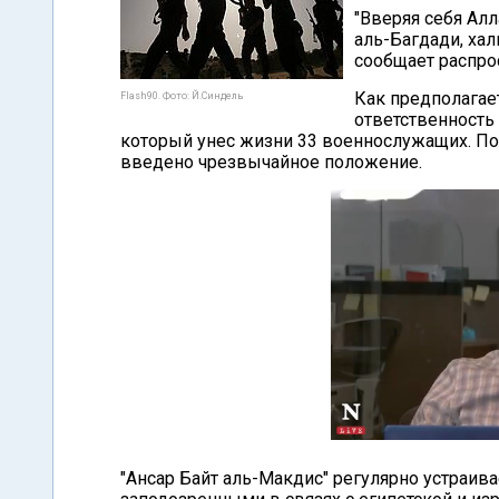
"Вверяя себя Ал
аль-Багдади, хал
сообщает распро
Как предполагае
Flash90. Фото: Й.Синдель
ответственность 
который унес жизни 33 военнослужащих. По
введено чрезвычайное положение.
"Ансар Байт аль-Макдис" регулярно устраив