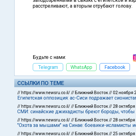
заподозренными в связях с египетской и и
расстреливают, а вторым отрубают голову.
Будьте с нами:
Telegram
WhatsApp
Facebook
ССЫЛКИ ПО ТЕМЕ
//
https://www.newsru.co.il/
//
Ближний Восток
//
02 ноября 
Египетская оппозиция: ас-Сиси подражает сиониста
//
https://www.newsru.co.il/
//
Ближний Восток
//
28 октября
СМИ: синайские джихадисты бреют бороды, чтобы 
//
https://www.newsru.co.il/
//
Ближний Восток
//
28 октября
"Охота за мышами" на Синае: боевики-исламисты 
//
https://www.newsru.co.il/
//
Ближний Восток
//
25 октября