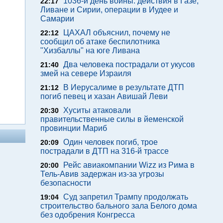
1036-й день войны: действия в Газе,
22:17
Ливане и Сирии, операции в Иудее и
Самарии
ЦАХАЛ объяснил, почему не
22:12
сообщил об атаке беспилотника
"Хизбаллы" на юге Ливана
Два человека пострадали от укусов
21:40
змей на севере Израиля
В Иерусалиме в результате ДТП
21:12
погиб певец и хазан Авишай Леви
Хуситы атаковали
20:30
правительственные силы в йеменской
провинции Мариб
Один человек погиб, трое
20:09
пострадали в ДТП на 316-й трассе
Рейс авиакомпании Wizz из Рима в
20:00
Тель-Авив задержан из-за угрозы
безопасности
Суд запретил Трампу продолжать
19:04
строительство бального зала Белого дома
без одобрения Конгресса