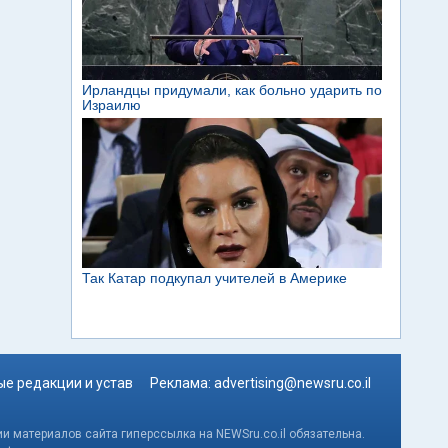
е редакции и устав
Реклама:
advertising@newsru.co.il
и материалов сайта гиперссылка на NEWSru.co.il обязательна.