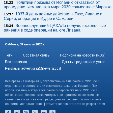
Политики призывают Испанию отказаться от
18:23
проведения чемпионата мира 2030 совместно с Марокко
1037-й день войны: действия в Газе, Ливане и
15:37
Сирии, операции в Иудее и Самарии
Военнослужащий ЦАХАЛа получил осколочные
15:34
ранения в ходе операции на юге Ливана
Суббота, 08 августа 2026 г.
Теги
Обратная связь
Подписка на новости (RSS)
Без картинок
Данные редакции и устав
Реклама:
advertising@newsru.co.il
Все права на материалы, опубликованные на сайте NEWSru.co.il ,
охраняются в соответствии с законодательством Израиля. При
использовании материалов сайта гиперссылка на NEWSru.co.il
обязательна. Перепечатка интервью, репортажей, эксклюзивных
статей без согласования с редакцией запрещена – в том числе в
соцсетях. Использование фотоматериалов агентств не разрешается.