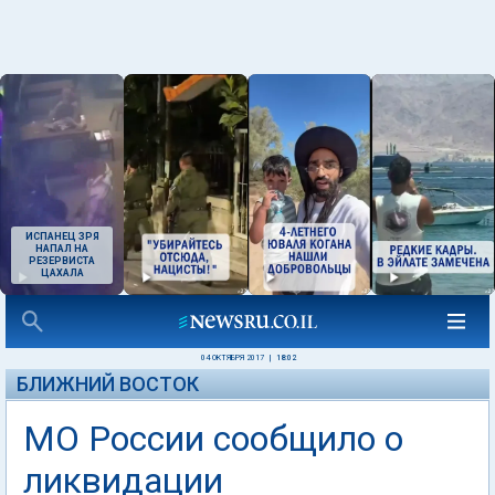
ИСПАНЕЦ ЗРЯ
НАПАЛ НА
РЕЗЕРВИСТА
ЦАХАЛА
04 ОКТЯБРЯ 2017
|
18:02
БЛИЖНИЙ ВОСТОК
МО России сообщило о
ликвидации