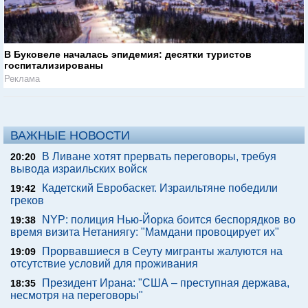
В Буковеле началась эпидемия: десятки туристов
госпитализированы
Реклама
ВАЖНЫЕ НОВОСТИ
В Ливане хотят прервать переговоры, требуя
20:20
вывода израильских войск
Кадетский Евробаскет. Израильтяне победили
19:42
греков
NYP: полиция Нью-Йорка боится беспорядков во
19:38
время визита Нетаниягу: "Мамдани провоцирует их"
Прорвавшиеся в Сеуту мигранты жалуются на
19:09
отсутствие условий для проживания
Президент Ирана: "США – преступная держава,
18:35
несмотря на переговоры"