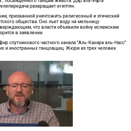
", посвященного танцам живота. Дар аль-Ифта
телепередача развращает египтян.
ании, призванной уничтожить религиозный и этический
тского общества. Оно льет воду на мельницу
тверждающим, что власти объявили войну исламским
ворится в заявлении.
ир спутникового частного канала "Аль-Кахира аль-Насс".
их и иностранных танцовщиц. Жюри из трех человек