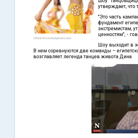
шоу "Танцовщица
утверждает, что 
"Это часть камп
фундамент египе
экстремистам, у
ценностям", - го
iStock/thinkstockphotos.com
Шоу выходит в эф
В нем соревнуются две команды – египетск
возглавляет легенда танцев живота Дина.