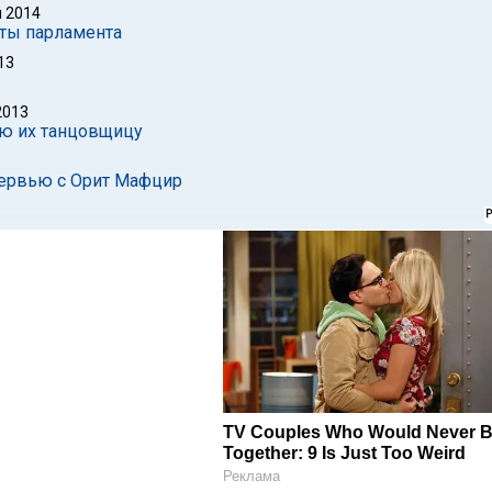
 2014
аты парламента
13
2013
ую их танцовщицу
тервью с Орит Мафцир
TV Couples Who Would Never 
Together: 9 Is Just Too Weird
Реклама