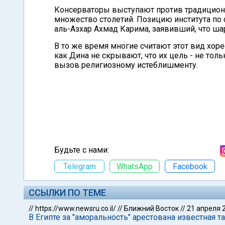
Консерваторы выступают против традиционн
множество столетий. Позицию института по
аль-Азхар Ахмад Карима, заявивший, что ша
В то же время многие считают этот вид хо
как Дина не скрывают, что их цель - не тол
вызов религиозному истеблишменту.
Будьте с нами:
Telegram
WhatsApp
Facebook
ССЫЛКИ ПО ТЕМЕ
//
https://www.newsru.co.il/
//
Ближний Восток
//
21 апреля 
В Египте за "аморальность" арестована известная 