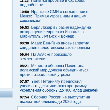
Попытка прорыва в Офарим:
11:13
подробности
Иранские СМИ о соглашении в
10:50
Мекке: "Прямая угроза нам и нашим
союзникам"
Берл Лазар выразил надежду на
09:53
возвращение евреев из Израиля в
Мариуполь, Луганск и Донецк
Maan: Бен-Гвир вновь запретил
09:30
свидания палестинским заключенным
На Аляске произошло
09:04
землетрясение
Министр обороны Пакистана:
08:21
исламский мир должен объединиться
против израильской угрозы
Ynet: Нетаниягу предложил
07:57
увеличить десятилетнюю программу
укрепления обороны до 400 млрд шекелей
Сборная России не выступит на
07:54
шахматной олимпиаде 2026 года