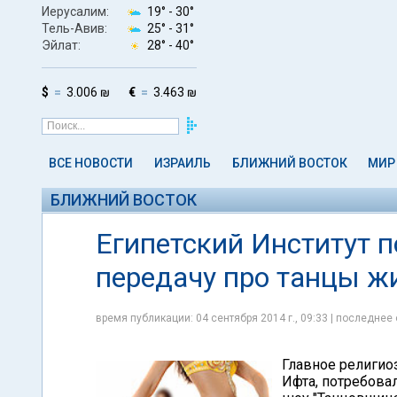
Иерусалим:
19° -
30°
Тель-Авив:
25° -
31°
Эйлат:
28° -
40°
$
3.006 ₪
€
3.463 ₪
ВСЕ НОВОСТИ
ИЗРАИЛЬ
БЛИЖНИЙ ВОСТОК
МИР
БЛИЖНИЙ ВОСТОК
Египетский Институт п
передачу про танцы ж
время публикации: 04 сентября 2014 г., 09:33 | последнее 
Главное религио
Ифта, потребова