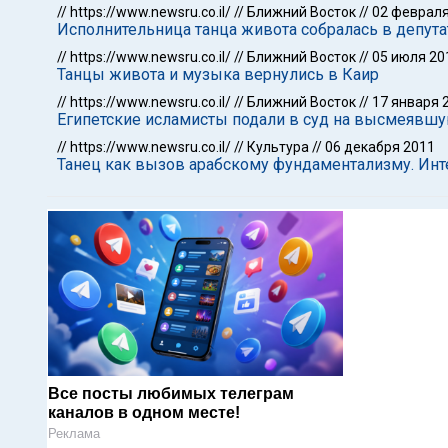
//
https://www.newsru.co.il/
//
Ближний Восток
//
02 февраля
Исполнительница танца живота собралась в депут
//
https://www.newsru.co.il/
//
Ближний Восток
//
05 июля 20
Танцы живота и музыка вернулись в Каир
//
https://www.newsru.co.il/
//
Ближний Восток
//
17 января 
Египетские исламисты подали в суд на высмеявш
//
https://www.newsru.co.il/
//
Культура
//
06 декабря 2011
Танец как вызов арабскому фундаментализму. Ин
Все посты любимых телеграм
каналов в одном месте!
Реклама