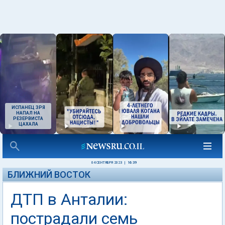
ИСПАНЕЦ ЗРЯ
НАПАЛ НА
РЕЗЕРВИСТА
ЦАХАЛА
04 СЕНТЯБРЯ 2023
|
16:39
БЛИЖНИЙ ВОСТОК
ДТП в Анталии:
пострадали семь