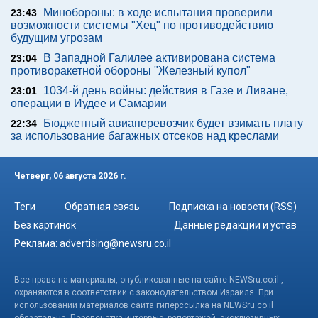
Минобороны: в ходе испытания проверили
23:43
возможности системы "Хец" по противодействию
будущим угрозам
В Западной Галилее активирована система
23:04
противоракетной обороны "Железный купол"
1034-й день войны: действия в Газе и Ливане,
23:01
операции в Иудее и Самарии
Бюджетный авиаперевозчик будет взимать плату
22:34
за использование багажных отсеков над креслами
Четверг, 06 августа 2026 г.
Теги
Обратная связь
Подписка на новости (RSS)
Без картинок
Данные редакции и устав
Реклама:
advertising@newsru.co.il
Все права на материалы, опубликованные на сайте NEWSru.co.il ,
охраняются в соответствии с законодательством Израиля. При
использовании материалов сайта гиперссылка на NEWSru.co.il
обязательна. Перепечатка интервью, репортажей, эксклюзивных