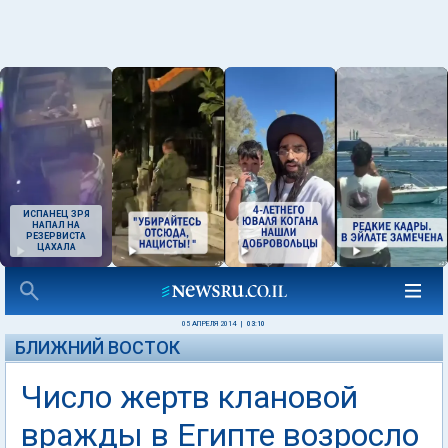
ИСПАНЕЦ ЗРЯ
НАПАЛ НА
РЕЗЕРВИСТА
ЦАХАЛА
05 АПРЕЛЯ 2014
|
03:10
БЛИЖНИЙ ВОСТОК
Число жертв клановой
вражды в Египте возросло