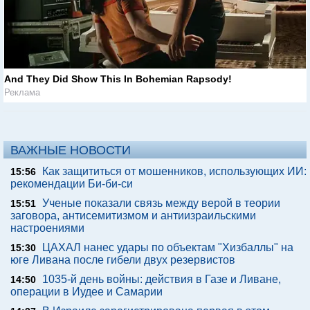
And They Did Show This In Bohemian Rapsody!
Реклама
ВАЖНЫЕ НОВОСТИ
Как защититься от мошенников, использующих ИИ:
15:56
рекомендации Би-би-си
Ученые показали связь между верой в теории
15:51
заговора, антисемитизмом и антиизраильскими
настроениями
ЦАХАЛ нанес удары по объектам "Хизбаллы" на
15:30
юге Ливана после гибели двух резервистов
1035-й день войны: действия в Газе и Ливане,
14:50
операции в Иудее и Самарии