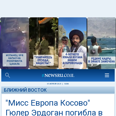
ИСПАНЕЦ ЗРЯ
НАПАЛ НА
РЕЗЕРВИСТА
ЦАХАЛА
05 АПРЕЛЯ 2025
|
13:06
БЛИЖНИЙ ВОСТОК
"Мисс Европа Косово"
Гюлер Эрдоган погибла в