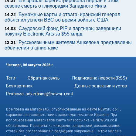
В Израиле зарегистрирована первая в этом
14:37
сезоне смерть от лихорадки Западного Нила
Бумажные карты и отвага: иранский генерал
14:22
объяснил успехи ВВС во время войны с США
Саудовский фонд PIF и партнеры завершили
14:03
покупку Electronic Arts за $55 млрд
Русскоязычным жителям Ашкелона предъявлены
13:31
обвинения в шпионаже
Четверг, 06 августа 2026 г.
Теги
Обратная связь
Подписка на новости (RSS)
Без картинок
Данные редакции и устав
Реклама:
advertising@newsru.co.il
Все права на материалы, опубликованные на сайте NEWSru.co.il ,
охраняются в соответствии с законодательством Израиля. При
использовании материалов сайта гиперссылка на NEWSru.co.il
обязательна. Перепечатка интервью, репортажей, эксклюзивных
статей без согласования с редакцией запрещена – в том числе в