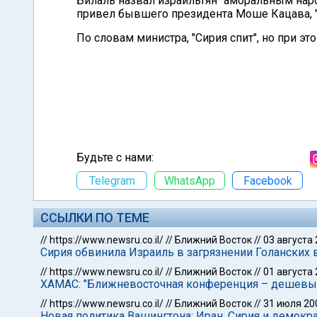
Билаль назвал израильтян "аморальным нар
привел бывшего президента Моше Кацава, "
По словам министра, "Сирия спит", но при эт
Будьте с нами:
Telegram
WhatsApp
Facebook
ССЫЛКИ ПО ТЕМЕ
//
https://www.newsru.co.il/
//
Ближний Восток
//
03 августа
Сирия обвинила Израиль в загрязнении Голанских 
//
https://www.newsru.co.il/
//
Ближний Восток
//
01 августа
ХАМАС: "Ближневосточная конференция – дешевый
//
https://www.newsru.co.il/
//
Ближний Восток
//
31 июля 20
Новая политика Вашингтона: Иран, Сирия и демокр