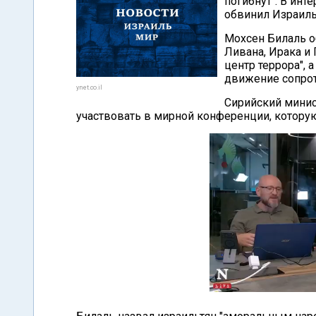
погибнут". В инт
обвинил Израиль
Мохсен Билаль о
Ливана, Ирака и
центр террора", 
движение сопро
ynet.co.il
Сирийский минис
участвовать в мирной конференции, котор