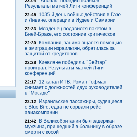
"Апоэль" победил поляков.
23:04
Результаты матчей Лиги конференций
1035-й день войны: действия в Газе
22:45
и Ливане, операции в Иудее и Самарии
Младенец подавился пакетом в
22:33
Бней-Браке, его состояние критическое
Компания, занимающаяся помощью
22:30
в эмиграции израильтян, обратилась за
защитой от кредиторов
Киевляне победили. "Бейтар"
22:28
проиграл. Результаты матчей Лиги
конференций
12 канал ИТВ: Роман Гофман
22:17
снимает с должностей двух руководителей
в "Мосаде"
Израильские пассажиры, судящиеся
22:12
с Blue Bird, едва не сорвали рейс
авиакомпании
В Великобритании был задержан
21:42
мужчина, пришедший в больницу в образе
смерти с косой