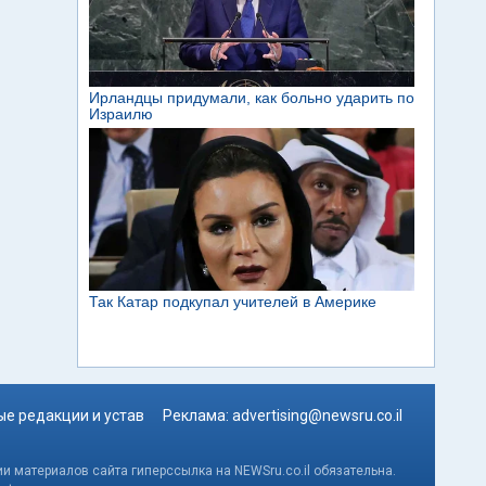
е редакции и устав
Реклама:
advertising@newsru.co.il
и материалов сайта гиперссылка на NEWSru.co.il обязательна.