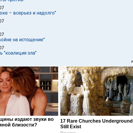
07
оке – всерьез и надолго"
07
07
войне на истощение"
07
 "коалиция зла"
щины издают звуки во
17 Rare Churches Underground
мной близости?
Still Exist
Реклама