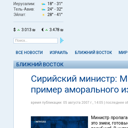
Иерусалим:
18° -
31°
Тель-Авив:
24° -
32°
Эйлат:
28° -
41°
$
3.013 ₪
€
3.478 ₪
ВСЕ НОВОСТИ
ИЗРАИЛЬ
БЛИЖНИЙ ВОСТОК
МИР
БЛИЖНИЙ ВОСТОК
Сирийский министр: 
пример аморального и
время публикации: 05 августа 2007 г., 14:05 | последнее об
Министр пропага
это змеи, готовы