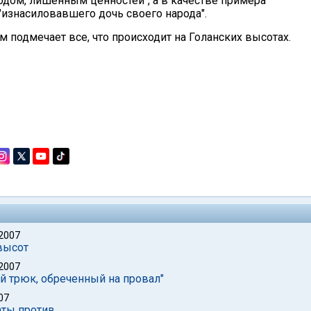
одом, лишенным ценностей", а в качестве примера
изнасиловавшего дочь своего народа".
ом подмечает все, что происходит на Голанских высотах.
 2007
высот
 2007
 трюк, обреченный на провал"
07
аты против