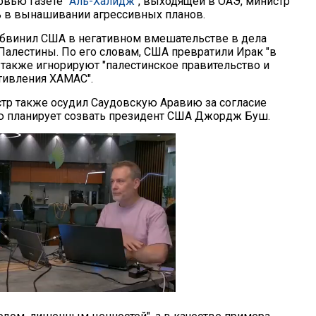
ервью газете
"Аль-Халидж"
, выходящей в ОАЭ, министр
 в вынашивании агрессивных планов.
бвинил США в негативном вмешательстве в дела
 Палестины. По его словам, США превратили Ирак "в
а также игнорируют "палестинское правительство и
тивления ХАМАС".
тр также осудил Саудовскую Аравию за согласие
ую планирует созвать президент США Джордж Буш.