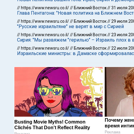
//
https://www.newsru.co.il/
//
Ближний Восток
//
31 июля 20
Глава Пентагона: "Новая политика на Ближнем Вост
//
https://www.newsru.co.il/
//
Ближний Восток
//
29 июля 20
"Русские израильтяне" не верят в мир с Сирией
//
https://www.newsru.co.il/
//
Ближний Восток
//
23 июля 20
Сирия: "Мы развяжем "герилью" – Израиль плох в 
//
https://www.newsru.co.il/
//
Ближний Восток
//
22 июля 20
Израильские министры: в Дамаске сформировалась
Почему жен
Busting Movie Myths! Common
время инти
Clichés That Don't Reflect Reality
Реклама
Реклама