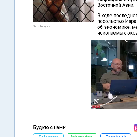
Восточной Азии.
В ходе последне
посольство Изра
об экономике, м
Getty Images
ископаемых окру
Будьте с нами: