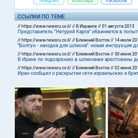
Telegram
WhatsApp
Facebook
ССЫЛКИ ПО ТЕМЕ
//
https://www.newsru.co.il/
//
В Израиле
//
01 августа 2013
Представитель "Нетурей Карта" обвиняется в попы
//
https://www.newsru.co.il/
//
Ближний Восток
//
14 июля 20
"Болтун - находка для шпиона": новая инструкция 
//
https://www.newsru.co.il/
//
Ближний Восток
//
30 июня 20
В Иране по подозрению в шпионаже арестованы д
//
https://www.newsru.co.il/
//
Ближний Восток
//
02 июня 20
Иран сообщил о раскрытии сети израильских и бр