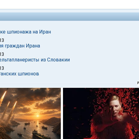
тке шпионажа на Иран
13
для граждан Ирана
13
ельтапланеристы из Словакии
13
итанских шпионов