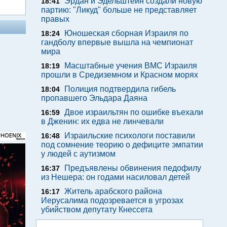
Эрдан и Эдельштейн создали новую
18:41
партию: "Ликуд" больше не представляет
правых
Юношеская сборная Израиля по
18:24
гандболу впервые вышла на чемпионат
мира
Масштабные учения ВМС Израиля
18:19
прошли в Средиземном и Красном морях
Полиция подтвердила гибель
18:04
пропавшего Эльдара Даяна
Двое израильтян по ошибке въехали
16:59
в Дженин: их едва не линчевали
Израильские психологи поставили
16:48
под сомнение теорию о дефиците эмпатии
у людей с аутизмом
Предъявлены обвинения педофилу
16:37
из Нешера: он годами насиловал детей
Житель арабского района
16:17
Иерусалима подозревается в угрозах
убийством депутату Кнессета