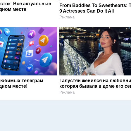
сток: Все актуальные
From Baddies To Sweethearts: 
одном месте
9 Actresses Can Do It All
Реклама
любимых телеграм
Галустян женился на любовни
дном месте!
которая бывала в доме его с
Реклама