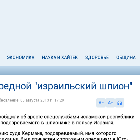
ЭКОНОМИКА
НАУКА И ХАЙТЕК
ЗДОРОВЬЕ
ОБЩИНА
ередной "израильский шпион"
новление: 05 августа 2013 г., 17:29
общили об аресте спецслужбами исламской республики
 подозреваемого в шпионаже в пользу Израиля.
нию суда Кермана, подозреваемый, имя которого
ликации, был причастен к торговым операциям в Юго-