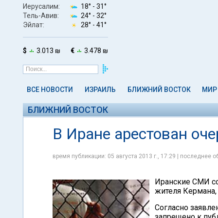
Иерусалим:
18° -
31°
Тель-Авив:
24° -
32°
Эйлат:
28° -
41°
$
3.013 ₪
€
3.478 ₪
ВСЕ НОВОСТИ
ИЗРАИЛЬ
БЛИЖНИЙ ВОСТОК
МИР
БЛИЖНИЙ ВОСТОК
В Иране арестован оч
время публикации: 05 августа 2013 г., 17:29 | последнее об
Иранские СМИ со
жителя Кермана,
Согласно заявле
запрещено к пуб