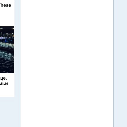
These
це,
емьи