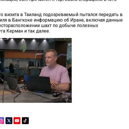
го визита в Таиланд подозреваемый пытался передать в
иля в Бангкоке информацию об Иране, включая данные
есторасположении шахт по добыче полезных
га Керман и так далее.