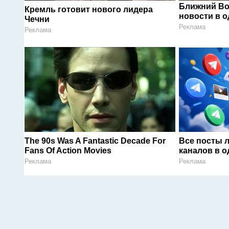
Ближний Во
Кремль готовит нового лидера
новости в 
Чечни
Реклама
Реклама
The 90s Was A Fantastic Decade For
Все посты 
Fans Of Action Movies
каналов в о
Реклама
Реклама