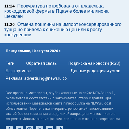
Прокуратура потребовала от владельца
11:24
крокодиловой фермы в Пцаэле более миллиона
шекелей
Отмена пошлины на импорт консервированного
11:20
тунца не привела к снижению цен или к росту
конкуренции
Понедельник, 10 августа 2026 г.
Теги
Обратная связь
Подписка на новости (RSS)
Без картинок
Данные редакции и устав
Реклама:
advertising@newsru.co.il
Все права на материалы, опубликованные на сайте NEWSru.co.il ,
охраняются в соответствии с законодательством Израиля. При
использовании материалов сайта гиперссылка на NEWSru.co.il
обязательна. Перепечатка интервью, репортажей, эксклюзивных
статей без согласования с редакцией запрещена – в том числе в
соцсетях. Использование фотоматериалов агентств не разрешается.