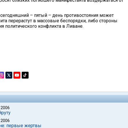
росят близких погибшего манифестанта воздержаться от
сегодняшний – пятый – день противостояния может
ита перерастут в массовые беспорядки, либо стороны
ия политического конфликта в Ливане.
 2006
йруту
 2006
не: первые жертвы