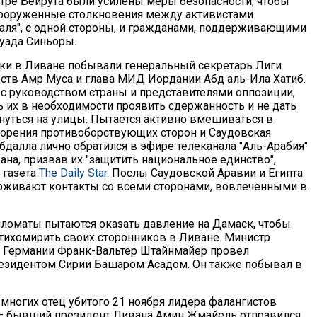
нтре Бейрута были усилены меры безопасности, чтобы
вооруженные столкновения между активистами
маля", с одной стороны, и гражданами, поддерживающими
уада Синьоры.
тки в Ливане побывали генеральный секретарь Лиги
рств Амр Муса и глава МИД Иордании Абд аль-Ила Хатиб.
 с руководством страны и представителями оппозиции,
ь их в необходимости проявить сдержанность и не дать
уться на улицы. Пытается активно вмешиваться в
орения противоборствующих сторон и Саудовская
бдалла лично обратился в эфире телеканала "Аль-Арабия"
на, призвав их "защитить национальное единство",
 газета
The Daily Star
. Послы Саудовской Аравии и Египта
рживают контакты со всеми сторонами, вовлеченными в
ломаты пытаются оказать давление на Дамаск, чтобы
тихомирить своих сторонников в Ливане. Министр
 Германии Франк-Вальтер Штайнмайер провел
езидентом Сирии Башаром Асадом. Он также побывал в
многих отец убитого 21 ноября лидера фалангистов
– бывший президент Ливана Амин Жмайель отправился