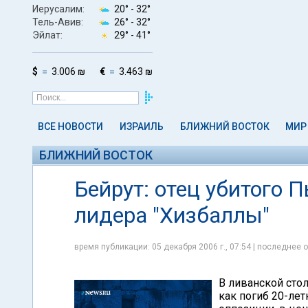
Иерусалим:
20° -
32°
Тель-Авив:
26° -
32°
Эйлат:
29° -
41°
$
3.006 ₪
€
3.463 ₪
ВСЕ НОВОСТИ
ИЗРАИЛЬ
БЛИЖНИЙ ВОСТОК
МИР
БЛИЖНИЙ ВОСТОК
Бейрут: отец убитого 
лидера "Хизбаллы"
время публикации: 05 декабря 2006 г., 07:54 | последнее о
В ливанской стол
как погиб 20-ле