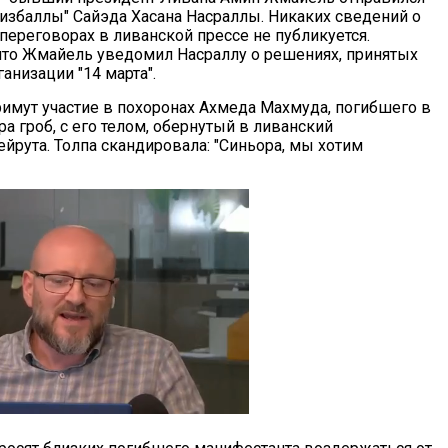
Хизбаллы" Сайэда Хасана Насраллы. Никаких сведений о
 переговорах в ливанской прессе не публикуется.
что Жмайель уведомил Насраллу о решениях, принятых
анизации "14 марта".
примут участие в похоронах Ахмеда Махмуда, погибшего в
а гроб, c его телом, обернутый в ливанский
йрута. Толпа скандировала: "Синьора, мы хотим