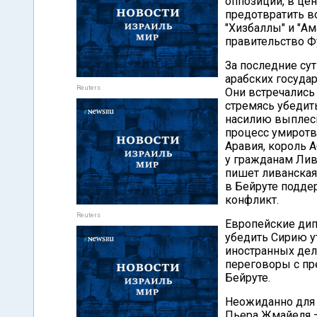
оппозиции, в це
предотвратить 
"Хизбаллы" и "А
правительство Ф
За последние су
арабских госуда
Reuters
Они встречались
стремясь убедит
насилию выплесн
процесс умиротв
Аравия, король А
у гражданам Лива
пишет ливанская
в Бейруте подде
конфликт.
Reuters
Европейские дип
убедить Сирию у
иностранных дел
переговоры с пр
Бейруте.
Неожиданно для 
Пьера Жмайеля 