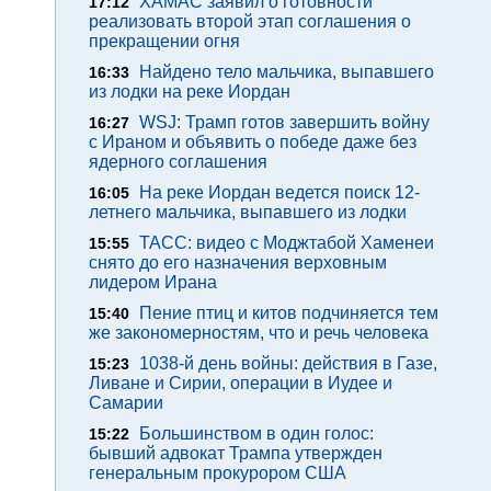
ХАМАС заявил о готовности
17:12
реализовать второй этап соглашения о
прекращении огня
Найдено тело мальчика, выпавшего
16:33
из лодки на реке Иордан
WSJ: Трамп готов завершить войну
16:27
с Ираном и объявить о победе даже без
ядерного соглашения
На реке Иордан ведется поиск 12-
16:05
летнего мальчика, выпавшего из лодки
ТАСС: видео с Моджтабой Хаменеи
15:55
снято до его назначения верховным
лидером Ирана
Пение птиц и китов подчиняется тем
15:40
же закономерностям, что и речь человека
1038-й день войны: действия в Газе,
15:23
Ливане и Сирии, операции в Иудее и
Самарии
Большинством в один голос:
15:22
бывший адвокат Трампа утвержден
генеральным прокурором США