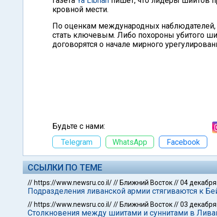
Газета
Ya Libnan
пишет, что лидеры шиитов п
кровной мести.
По оценкам международных наблюдателей, 
стать ключевым. Либо похороны убитого ши
договорятся о начале мирного урегулирован
Будьте с нами:
Telegram
WhatsApp
Facebook
ССЫЛКИ ПО ТЕМЕ
//
https://www.newsru.co.il/
//
Ближний Восток
//
04 декабря
Подразделения ливанской армии стягиваются к Бе
//
https://www.newsru.co.il/
//
Ближний Восток
//
03 декабря
Столкновения между шиитами и суннитами в Лива