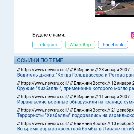
Будьте с нами:
Telegram
WhatsApp
Facebook
ССЫЛКИ ПО ТЕМЕ
//
https://www.newsru.co.il/
//
В Израиле
//
23 января 2007
Водитель джипа: "Когда Гольдвассера и Регева ран
//
https://www.newsru.co.il/
//
Ближний Восток
//
12 января 
Оружие "Хизбаллы", применение которого могло р
//
https://www.newsru.co.il/
//
В Израиле
//
11 января 2007
Израильские военные обнаружили на границе сумк
//
https://www.newsru.co.il/
//
Ближний Восток
//
21 декабря
Террористы "Хизбаллы" подорвались на израильск
//
https://www.newsru.co.il/
//
Ближний Восток
//
10 ноября 
Во время взрыва кассетной бомбы в Ливане погиб