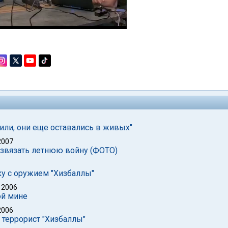
или, они еще оставались в живых"
2007
азвязать летнюю войну (ФОТО)
у с оружием "Хизбаллы"
 2006
ой мине
2006
 террорист "Хизбаллы"