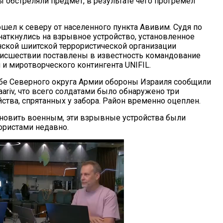
ы обстреляли предмет, в результате чего прогремел
шел к северу от населенного пункта Авивим. Судя по
наткнулись на взрывное устройство, установленное
ской шиитской террористической организации
роисшествии поставлены в известность командование
 и миротворческого контингента UNIFIL.
бе Северного округа Армии обороны Израиля сообщили
ariv, что всего солдатами было обнаружено три
ства, спрятанных у забора. Район временно оцеплен.
ановить военным, эти взрывные устройства были
ристами недавно.