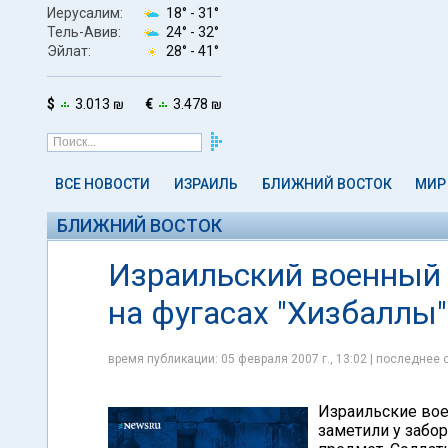
Иерусалим:
18° -
31°
Тель-Авив:
24° -
32°
Эйлат:
28° -
41°
$
3.013 ₪
€
3.478 ₪
ВСЕ НОВОСТИ
ИЗРАИЛЬ
БЛИЖНИЙ ВОСТОК
МИР
БЛИЖНИЙ ВОСТОК
Израильский военный 
на фугасах "Хизбаллы"
время публикации: 05 февраля 2007 г., 13:02 | последнее 
Израильские вое
заметили у забо