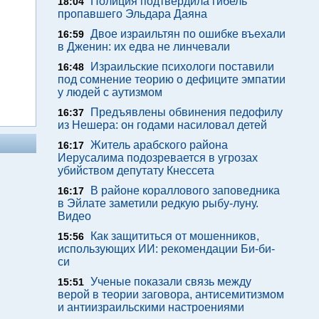
Полиция подтвердила гибель
18:04
пропавшего Эльдара Даяна
Двое израильтян по ошибке въехали
16:59
в Дженин: их едва не линчевали
Израильские психологи поставили
16:48
под сомнение теорию о дефиците эмпатии
у людей с аутизмом
Предъявлены обвинения педофилу
16:37
из Нешера: он годами насиловал детей
Житель арабского района
16:17
Иерусалима подозревается в угрозах
убийством депутату Кнессета
В районе кораллового заповедника
16:17
в Эйлате заметили редкую рыбу-луну.
Видео
Как защититься от мошенников,
15:56
использующих ИИ: рекомендации Би-би-
си
Ученые показали связь между
15:51
верой в теории заговора, антисемитизмом
и антиизраильскими настроениями