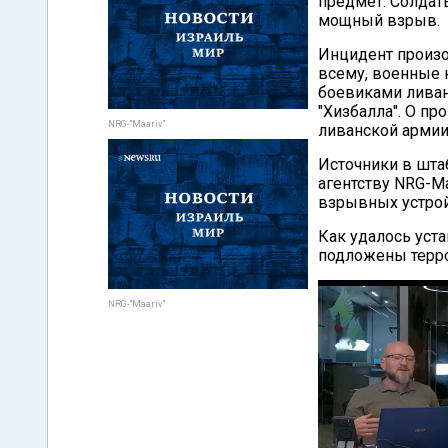
предмет. Солдат
мощный взрыв.
Инцидент произо
всему, военные 
боевиками ливан
"Хизбалла". О п
NRG-"Maariv"
ливанской армии
Источники в шта
агентству NRG-Ma
взрывных устрой
Как удалось уст
подложены терро
NRG-"Maariv"