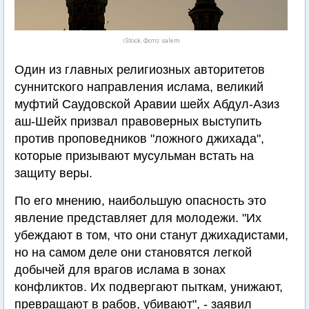
iStock. Фото: salem
Один из главных религиозных авторитетов
суннитского направления ислама, великий
муфтий Саудовской Аравии шейх Абдул-Азиз
аш-Шейх призвал правоверных выступить
против проповедников "ложного джихада",
которые призывают мусульман встать на
защиту веры.
По его мнению, наибольшую опасность это
явление представляет для молодежи. "Их
убеждают в том, что они станут джихадистами,
но на самом деле они становятся легкой
добычей для врагов ислама в зонах
конфликтов. Их подвергают пыткам, унижают,
превращают в рабов, убивают", - заявил