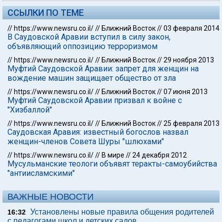
ССЫЛКИ ПО ТЕМЕ
//
https://www.newsru.co.il/
//
Ближний Восток
//
03 февраля 2014
В Саудовской Аравии вступил в силу закон,
объявляющий оппозицию терроризмом
//
https://www.newsru.co.il/
//
Ближний Восток
//
29 ноября 2013
Муфтий Саудовской Аравии: запрет для женщин на
вождение машин защищает общество от зла
//
https://www.newsru.co.il/
//
Ближний Восток
//
07 июня 2013
Муфтий Саудовской Аравии призвал к войне с
"Хизбаллой"
//
https://www.newsru.co.il/
//
Ближний Восток
//
25 февраля 2013
Саудовская Аравия: известный богослов назвал
женщин-членов Совета Шуры "шлюхами"
//
https://www.newsru.co.il/
//
В мире
//
24 декабря 2012
Мусульманские теологи объявят теракты-самоубийства
"антиисламскими"
ВАЖНЫЕ НОВОСТИ
Установлены новые правила общения родителей
16:32
с педагогами школ и детских садов