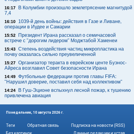
В Колумбии произошло землетрясение магнитудой
16:17
7,4
1039-й день войны: действия в Газе и Ливане,
16:10
операции в Иудее и Самарии
Президент Ирана рассказал о семичасовой
15:52
встрече с "дорогим лидером" Моджтабой Хаменеи
Степень воздействия частиц микропластика на
15:43
почву оказалась сильно преувеличенной
Организатор теракта в еврейском центе Буэнос-
15:27
Айреса возглавил Совет безопасности Ирана
Футбольные федерации против главы FIFA:
14:49
"Нарушил доверие, поставил себя над коллективом"
В Гуш-Эционе вспыхнул лесной пожар, к тушению
14:24
привлечена авиация
Понедельник, 10 августа 2026 г.
Теги
Обратная связь
Подписка на новости (RSS)
Без картинок
Данные редакции и устав