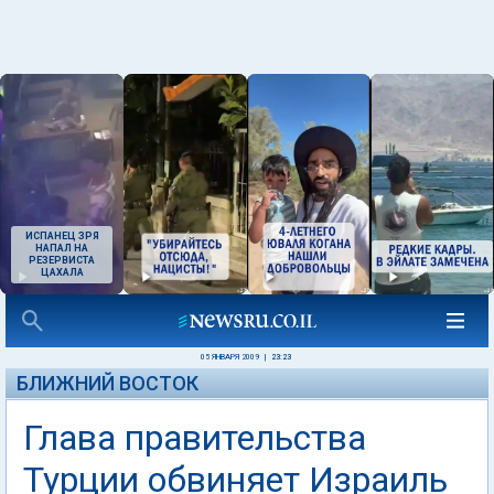
ИСПАНЕЦ ЗРЯ
НАПАЛ НА
РЕЗЕРВИСТА
ЦАХАЛА
05 ЯНВАРЯ 2009
|
23:23
БЛИЖНИЙ ВОСТОК
Глава правительства
Турции обвиняет Израиль