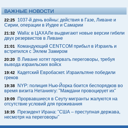
ВАЖНЫЕ НОВОСТИ
1037-й день войны: действия в Газе, Ливане и
22:25
Сирии, операции в Иудее и Самарии
Walla: в ЦАХАЛе выдвигают новые версии гибели
21:32
двух резервистов в Ливане
Командующий CENTCOM прибыл в Израиль и
21:01
встретился с Эялем Замиром
В Ливане хотят прервать переговоры, требуя
20:20
вывода израильских войск
Кадетский Евробаскет. Израильтяне победили
19:42
греков
NYP: полиция Нью-Йорка боится беспорядков во
19:38
время визита Нетаниягу: "Мамдани провоцирует их"
Прорвавшиеся в Сеуту мигранты жалуются на
19:09
отсутствие условий для проживания
Президент Ирана: "США – преступная держава,
18:35
несмотря на переговоры"