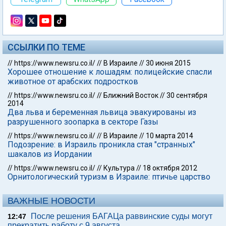
ССЫЛКИ ПО ТЕМЕ
//
https://www.newsru.co.il/
//
В Израиле
//
30 июня 2015
Хорошее отношение к лошадям: полицейские спасли
животное от арабских подростков
//
https://www.newsru.co.il/
//
Ближний Восток
//
30 сентября
2014
Два льва и беременная львица эвакуированы из
разрушенного зоопарка в секторе Газы
//
https://www.newsru.co.il/
//
В Израиле
//
10 марта 2014
Подозрение: в Израиль проникла стая "странных"
шакалов из Иордании
//
https://www.newsru.co.il/
//
Культура
//
18 октября 2012
Орнитологический туризм в Израиле: птичье царство
ВАЖНЫЕ НОВОСТИ
После решения БАГАЦа раввинские суды могут
12:47
прекратить работу с 9 августа