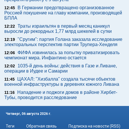
В Германии предотвращено организованное
12:45
Россией покушение на главу компании, производящей
БПЛА
Траты израильтян в первый месяц каникул
12:22
выросли до рекордных 1,77 млрд шекелей в сутки
"Сругим": партия Голана заказала исследование
12:19
электоральных перспектив партии Трупера-Хенделя
ФИФА извинилась за попытку приватизировать
12:06
чемпионат мира. Инфантино остается
1035-й день войны: действия в Газе и Ливане,
12:02
операции в Иудее и Самарии
ЦАХАЛ: "Хизбалла" создала тысячи объектов
11:45
военной инфраструктуры в деревнях южного Ливана
Нападение и поджоги домов в районе Хирбет-
11:16
Тубы, проводится расследование
Четверг, 06 августа 2026 г.
Теги
Обратная связь
Подписка на новости (RSS)