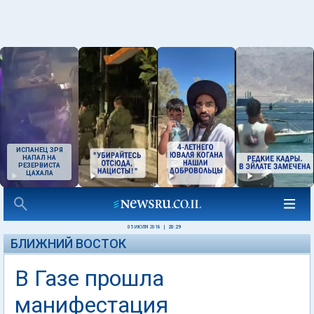
ИСПАНЕЦ ЗРЯ
НАПАЛ НА
РЕЗЕРВИСТА
ЦАХАЛА
05 ИЮЛЯ 2018
|
20:29
БЛИЖНИЙ ВОСТОК
В Газе прошла
манифестация