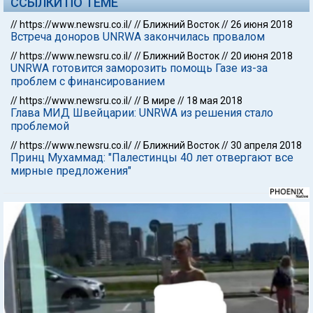
ССЫЛКИ ПО ТЕМЕ
//
https://www.newsru.co.il/
//
Ближний Восток
//
26 июня 2018
Встреча доноров UNRWA закончилась провалом
//
https://www.newsru.co.il/
//
Ближний Восток
//
20 июня 2018
UNRWA готовится заморозить помощь Газе из-за
проблем с финансированием
//
https://www.newsru.co.il/
//
В мире
//
18 мая 2018
Глава МИД Швейцарии: UNRWA из решения стало
проблемой
//
https://www.newsru.co.il/
//
Ближний Восток
//
30 апреля 2018
Принц Мухаммад: "Палестинцы 40 лет отвергают все
мирные предложения"