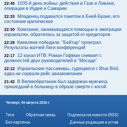
1035-й день войны: действия в Газе и Ливане,
22:45
операции в Иудее и Самарии
Младенец подавился пакетом в Бней-Браке, его
22:33
состояние критическое
Компания, занимающаяся помощью в эмиграции
22:30
израильтян, обратилась за защитой от кредиторов
Киевляне победили. "Бейтар" проиграл.
22:28
Результаты матчей Лиги конференций
12 канал ИТВ: Роман Гофман снимает с
22:17
должностей двух руководителей в "Мосаде"
Израильские пассажиры, судящиеся с Blue Bird,
22:12
едва не сорвали рейс авиакомпании
В Великобритании был задержан мужчина,
21:42
пришедший в больницу в образе смерти с косой
Четверг, 06 августа 2026 г.
Теги
Обратная связь
Подписка на новости (RSS)
Без картинок
Данные редакции и устав