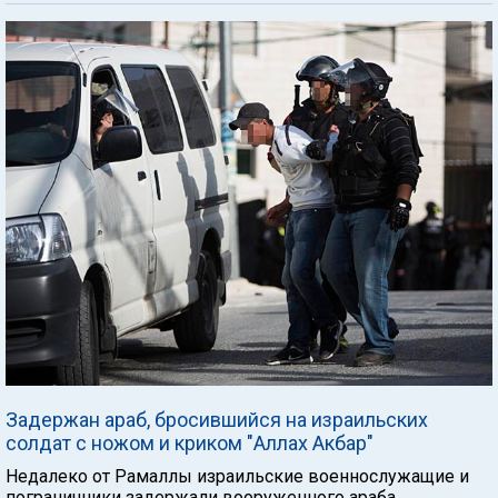
Задержан араб, бросившийся на израильских
солдат с ножом и криком "Аллах Акбар"
Недалеко от Рамаллы израильские военнослужащие и
пограничники задержали вооруженного араба,