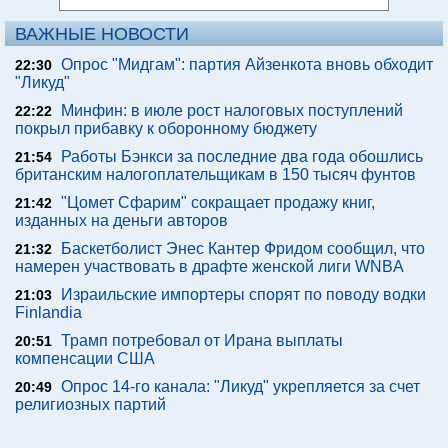
ВАЖНЫЕ НОВОСТИ
Опрос "Мидгам": партия Айзенкота вновь обходит
22:30
"Ликуд"
Минфин: в июле рост налоговых поступлений
22:22
покрыл прибавку к оборонному бюджету
Работы Бэнкси за последние два года обошлись
21:54
британским налогоплательщикам в 150 тысяч фунтов
"Цомет Сфарим" сокращает продажу книг,
21:42
изданных на деньги авторов
Баскетболист Энес Кантер Фридом сообщил, что
21:32
намерен участвовать в драфте женской лиги WNBA
Израильские импортеры спорят по поводу водки
21:03
Finlandia
Трамп потребовал от Ирана выплаты
20:51
компенсации США
Опрос 14-го канала: "Ликуд" укрепляется за счет
20:49
религиозных партий