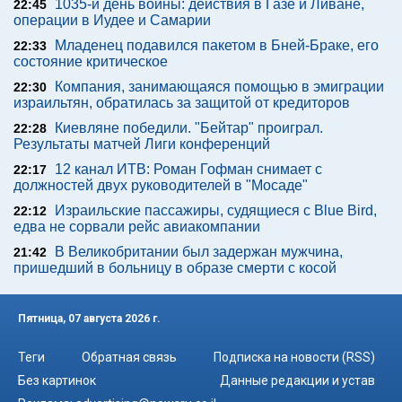
1035-й день войны: действия в Газе и Ливане,
22:45
операции в Иудее и Самарии
Младенец подавился пакетом в Бней-Браке, его
22:33
состояние критическое
Компания, занимающаяся помощью в эмиграции
22:30
израильтян, обратилась за защитой от кредиторов
Киевляне победили. "Бейтар" проиграл.
22:28
Результаты матчей Лиги конференций
12 канал ИТВ: Роман Гофман снимает с
22:17
должностей двух руководителей в "Мосаде"
Израильские пассажиры, судящиеся с Blue Bird,
22:12
едва не сорвали рейс авиакомпании
В Великобритании был задержан мужчина,
21:42
пришедший в больницу в образе смерти с косой
Пятница, 07 августа 2026 г.
Теги
Обратная связь
Подписка на новости (RSS)
Без картинок
Данные редакции и устав