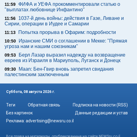
ФИФА и УЕФА прокомментировали статью о
11:59
"выплатах любовнице Инфантино"
1037-й день войны: действия в Газе, Ливане и
11:56
Сирии, операции в Иудее и Самарии
Попытка прорыва в Офарим: подробности
11:13
Иранские СМИ о соглашении в Мекке: "Прямая
10:50
угроза нам и нашим союзникам"
Берл Лазар выразил надежду на возвращение
09:53
евреев из Израиля в Мариуполь, Луганск и Донецк
Maan: Бен-Гвир вновь запретил свидания
09:30
палестинским заключенным
Суббота, 08 августа 2026 г.
Теги
Обратная связь
Подписка на новости (RSS)
Без картинок
Данные редакции и устав
Реклама:
advertising@newsru.co.il
Все права на материалы, опубликованные на сайте NEWSru.co.il ,