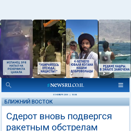
ИСПАНЕЦ ЗРЯ
НАПАЛ НА
РЕЗЕРВИСТА
ЦАХАЛА
05 НОЯБРЯ 2006
|
10:06
БЛИЖНИЙ ВОСТОК
Сдерот вновь подвергся
ракетным обстрелам