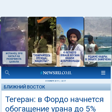
ИСПАНЕЦ ЗРЯ
НАПАЛ НА
РЕЗЕРВИСТА
ЦАХАЛА
05 НОЯБРЯ 2019
|
22:17
БЛИЖНИЙ ВОСТОК
Тегеран: в Фордо начнется
обогащение урана до 5%