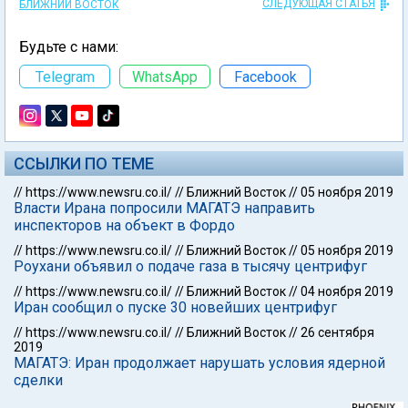
СЛЕДУЮЩАЯ СТАТЬЯ
БЛИЖНИЙ ВОСТОК
Будьте с нами:
Telegram
WhatsApp
Facebook
ССЫЛКИ ПО ТЕМЕ
//
https://www.newsru.co.il/
//
Ближний Восток
//
05 ноября 2019
Власти Ирана попросили МАГАТЭ направить
инспекторов на объект в Фордо
//
https://www.newsru.co.il/
//
Ближний Восток
//
05 ноября 2019
Роухани объявил о подаче газа в тысячу центрифуг
//
https://www.newsru.co.il/
//
Ближний Восток
//
04 ноября 2019
Иран сообщил о пуске 30 новейших центрифуг
//
https://www.newsru.co.il/
//
Ближний Восток
//
26 сентября
2019
МАГАТЭ: Иран продолжает нарушать условия ядерной
сделки