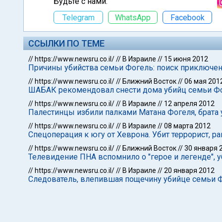
Будьте с нами:
Telegram
WhatsApp
Facebook
ССЫЛКИ ПО ТЕМЕ
//
https://www.newsru.co.il/
//
В Израиле
//
15 июня 2012
Причины убийства семьи Фогель: поиск приключен
//
https://www.newsru.co.il/
//
Ближний Восток
//
06 мая 201
ШАБАК рекомендовал снести дома убийц семьи Ф
//
https://www.newsru.co.il/
//
В Израиле
//
12 апреля 2012
Палестинцы избили палками Матана Фогеля, брата 
//
https://www.newsru.co.il/
//
В Израиле
//
08 марта 2012
Спецоперация к югу от Хеврона. Убит террорист, 
//
https://www.newsru.co.il/
//
Ближний Восток
//
30 января 
Телевидение ПНА вспомнило о "герое и легенде", 
//
https://www.newsru.co.il/
//
В Израиле
//
20 января 2012
Следователь, влепившая пощечину убийце семьи 