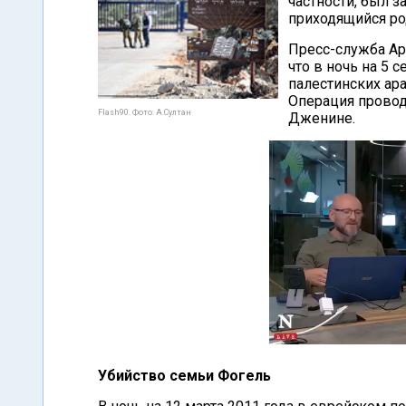
частности, был з
приходящийся ро
Пресс-служба Ар
что в ночь на 5 
палестинских ар
Операция провод
Flash90. Фото: А.Султан
Дженине.
Убийство семьи Фогель