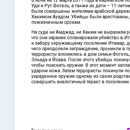
В ночь на 12 марта 2011 года в еврейском п
Уди и Рут Фогель, а также их дети – 11-летн
были совершены жителями арабской деревн
Хакимом Ауадом. Убийцы были арестованы, 
пожизненным срокам.
На суде ни Амджад, ни Хаким не выразили р
что они заранее спланировали убийство в И
к забору окружавшему поселение Итамар, д
чего преодолели заграждение, проникли в пу
террористы вломились в дом семьи Фогель, 
Эльада и Йоава. После этого убийцы покину
чтобы поискать оружие. В этот момент запл
ударом ножа. Затем террористы покинули п
украденное оружие одному из своих родств
совершить аналогичный теракт в поселении