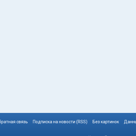
братная связь
Подписка на новости (RSS)
Без картинок
Данны