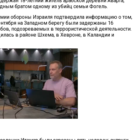
адержан 18-летний житель арабской деревни Аварта,
дным братом одному из убийц семьи Фогель.
мии обороны Израиля подтвердила информацию о том,
сентября на Западном берегу были задержаны 16
абов, подозреваемых в террористической деятельности.
илась в районе Шхема, в Хевроне, в Каландии и