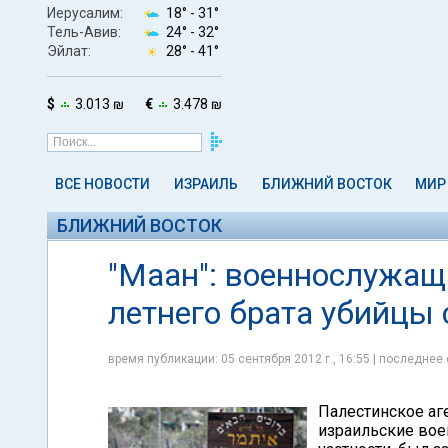
Иерусалим:
18° -
31°
Тель-Авив:
24° -
32°
Эйлат:
28° -
41°
$
3.013 ₪
€
3.478 ₪
ВСЕ НОВОСТИ
ИЗРАИЛЬ
БЛИЖНИЙ ВОСТОК
МИР
БЛИЖНИЙ ВОСТОК
"Маан": военнослужащ
летнего брата убийцы
время публикации: 05 сентября 2012 г., 16:55 | последнее 
Палестинское аг
израильские вое