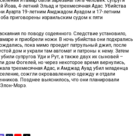
оселении Итамар были зарезаны пять человек: супруги
ий Йоав, 4-летний Эльад и трехмесячная Адас. Убийства
и Ауарта 19-летним Амджадом Ауадом и 17-летним
оба приговорены израильским судом к пяти
аскаяния по поводу содеянного. Следствие установило,
тамаре и приобрели ножи. В ночь убийства они подкрались
ождались, пока мимо проедет патрульный джип, после
стой дом и украли там автомат и патроны к нему. Затем
убили супругов Уди и Рут, а также двух их сыновей –
ли дом Фогелей, но через некоторое время вернулись,
акала трехмесячная Адас, и Амджад Ауад убил младенца
оселение, сожгли окровавленную одежду и отдали
енников. Позднее выяснилось, что они планировали
 Элон-Морэ.