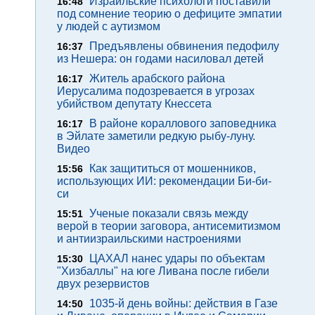
Израильские психологи поставили
16:48
под сомнение теорию о дефиците эмпатии
у людей с аутизмом
Предъявлены обвинения педофилу
16:37
из Нешера: он годами насиловал детей
Житель арабского района
16:17
Иерусалима подозревается в угрозах
убийством депутату Кнессета
В районе кораллового заповедника
16:17
в Эйлате заметили редкую рыбу-луну.
Видео
Как защититься от мошенников,
15:56
использующих ИИ: рекомендации Би-би-
си
Ученые показали связь между
15:51
верой в теории заговора, антисемитизмом
и антиизраильскими настроениями
ЦАХАЛ нанес удары по объектам
15:30
"Хизбаллы" на юге Ливана после гибели
двух резервистов
1035-й день войны: действия в Газе
14:50