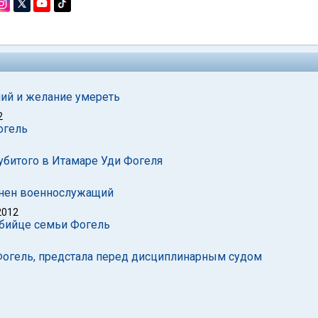
ий и желание умереть
2
огель
убитого в Итамаре Уди Фогеля
ранен военнослужащий
2012
убийце семьи Фогель
Фогель, предстала перед дисциплинарным судом