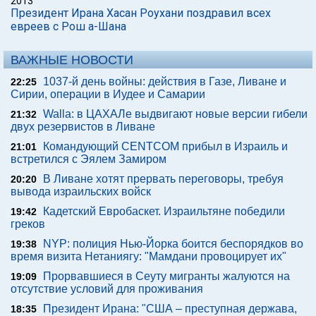
2013
Президент Ирана Хасан Роухани поздравил всех
евреев с Рош а-Шана
ВАЖНЫЕ НОВОСТИ
1037-й день войны: действия в Газе, Ливане и
22:25
Сирии, операции в Иудее и Самарии
Walla: в ЦАХАЛе выдвигают новые версии гибели
21:32
двух резервистов в Ливане
Командующий CENTCOM прибыл в Израиль и
21:01
встретился с Эялем Замиром
В Ливане хотят прервать переговоры, требуя
20:20
вывода израильских войск
Кадетский Евробаскет. Израильтяне победили
19:42
греков
NYP: полиция Нью-Йорка боится беспорядков во
19:38
время визита Нетаниягу: "Мамдани провоцирует их"
Прорвавшиеся в Сеуту мигранты жалуются на
19:09
отсутствие условий для проживания
Президент Ирана: "США – преступная держава,
18:35